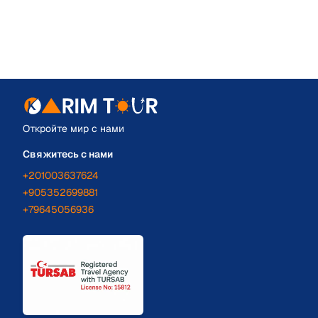
Откройте мир с нами
Свяжитесь с нами
+201003637624
+905352699881
+79645056936