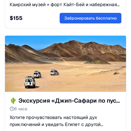
Каирский музей + форт Кайт-Бей и набережная
Александрии. Отель и гид включены. Увидьте
$
155
всё лучшее в Египте. Бронируйте!
Забронировать бесплатно
🌵 Экскурсия «Джип-Сафари по пустыне» из Сафаги
6 часа
Хотите прочувствовать настоящий дух
приключений и увидеть Египет с другой