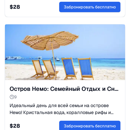
стороны? Отправьтесь в джип-сафари по
$
28
пустыне Сахара и ощутите магию восточного
Забронировать бесплатно
колорита, скорость, свободу и незабываемые
эмоции!
Остров Немо: Семейный Отдых и Снорклинг в Хургаде
9
Идеальный день для всей семьи на острове
Немо! Кристальная вода, коралловые рифы и
развлечения на яхте. Подарите себе и детям
$
28
незабываемый отдых в Хургаде!
Забронировать бесплатно