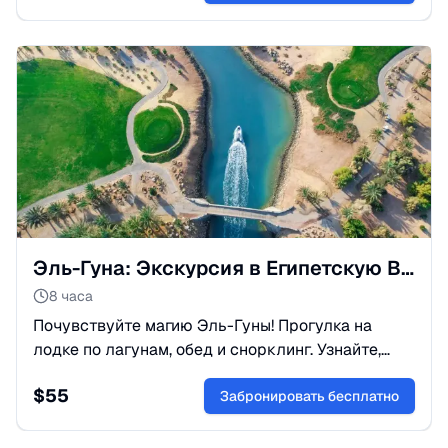
Эль-Гуна: Экскурсия в Египетскую Венецию из Хургады
8 часа
Почувствуйте магию Эль-Гуны! Прогулка на
лодке по лагунам, обед и снорклинг. Узнайте,
почему этот курорт считают самым стильным в
$
55
Египте. Бронируйте онлайн!
Забронировать бесплатно