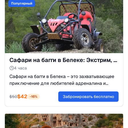
Популярный
Сафари на багги в Белеке: Экстрим, Грязь и Горные тропы
4 часа
Сафари на багги в Белека – это захватывающее
приключение для любителей адреналина и
активного отдыха. Это поездка на мощных
$
42
внедорожных багги по бездорожью, лесным
$
50
Забронировать бесплатно
-
16
%
тропам, грязи, песку и горным дорогам.