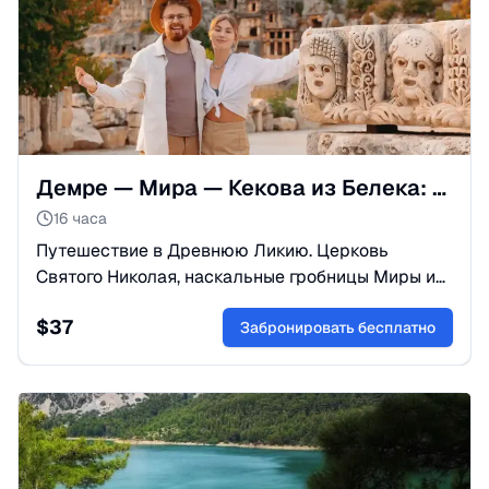
Демре — Мира — Кекова из Белека: Церковь и Затонувший город
16 часа
Путешествие в Древнюю Ликию. Церковь
Святого Николая, наскальные гробницы Миры и
морская прогулка в Кекова. Увлекательная
$
37
история и купание в чистом море.
Забронировать бесплатно