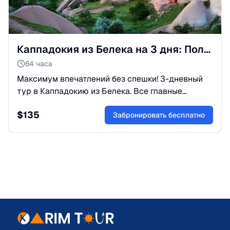
Каппадокия из Белека на 3 дня: Полная программа тура
64 часа
Максимум впечатлений без спешки! 3-дневный
тур в Каппадокию из Белека. Все главные
долины, подземные города и парад шаров.
$
135
Проживание в пещерном отеле.
Забронировать бесплатно