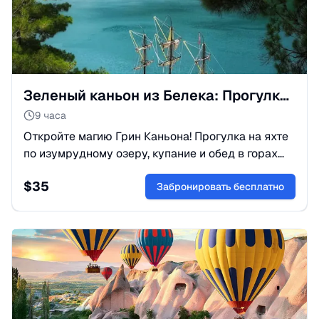
Зеленый каньон из Белека: Прогулка на катере и отдых в горах
9 часа
Откройте магию Грин Каньона! Прогулка на яхте
по изумрудному озеру, купание и обед в горах
Тавр. Лучшая природная экскурсия из Белека.
$
35
Бронируйте онлайн!
Забронировать бесплатно