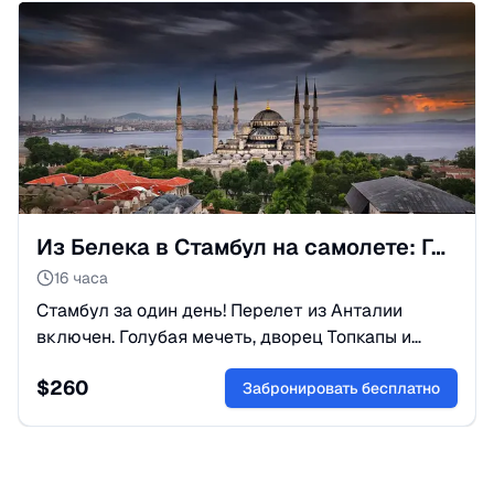
Из Белека в Стамбул на самолете: Город двух континентов
16 часа
Стамбул за один день! Перелет из Анталии
включен. Голубая мечеть, дворец Топкапы и
Гранд-Базар с лучшими гидами. Подарите себе
$
260
смену декораций!
Забронировать бесплатно