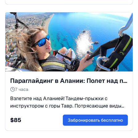
Параглайдинг в Алании: Полет над пляжем Клеопатры
7 часа
Взлетите над Аланией! Тандем-прыжки с
инструктором с горы Тавр. Потрясающие виды
на море и крепость. Безопасно, ярко,
$
85
незабываемо. Бронируйте!
Забронировать бесплатно