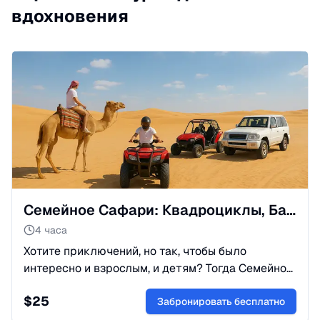
вдохновения
Семейное Сафари: Квадроциклы, Багги и Катание на Верблюдах
4 часа
Хотите приключений, но так, чтобы было
интересно и взрослым, и детям? Тогда Семейное
сафари – идеальный вариант! Эта экскурсия
$
25
создана специально для комфортного отдыха
Забронировать бесплатно
всей семьи: море эмоций, яркие фото и