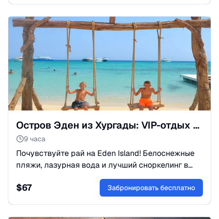
незабываемые впечатления.
Остров Эден из Хургады: VIP-отдых и коралловые рифы
9 часа
Почувствуйте рай на Eden Island! Белоснежные
пляжи, лазурная вода и лучший сноркелинг в
Красном море. Включен обед и трансфер.
$
67
Бронируйте ваш идеальный релакс-тур!
Забронировать бесплатно