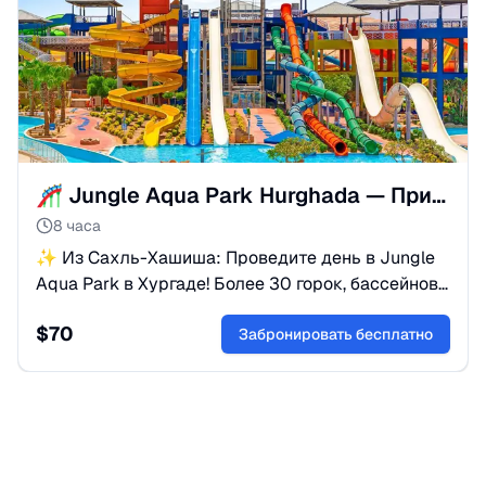
🎢 Jungle Aqua Park Hurghada — Приключения из Сахль-Хашиша
8 часа
✨ Из Сахль-Хашиша: Проведите день в Jungle
Aqua Park в Хургаде! Более 30 горок, бассейнов
и аттракционов — идеально для детей и
$
70
взрослых.
Забронировать бесплатно