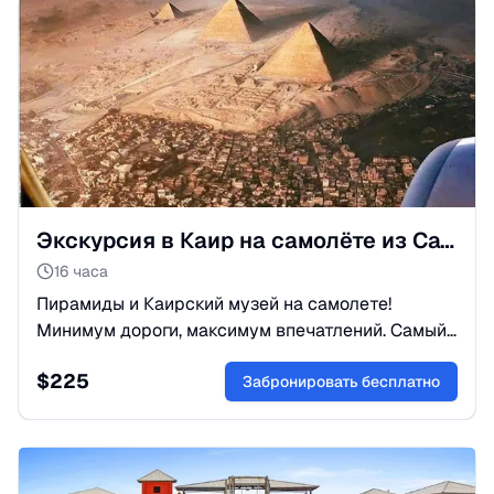
Экскурсия в Каир на самолёте из Сахл-Хашиш ✈️
16 часа
Пирамиды и Каирский музей на самолете!
Минимум дороги, максимум впечатлений. Самый
комфортный способ увидеть Египет за день.
$
225
Бронируйте!
Забронировать бесплатно