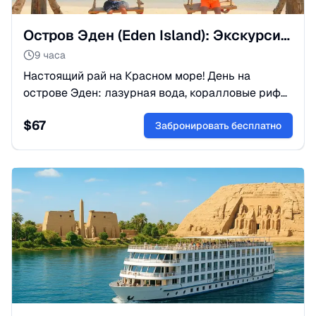
Остров Эден (Eden Island): Экскурсия и пляжный отдых
9 часа
Настоящий рай на Красном море! День на
острове Эден: лазурная вода, коралловые рифы
и обед с видом на море. Идеальный релакс и
$
67
уют. Бронируйте эксклюзивный отдых!
Забронировать бесплатно