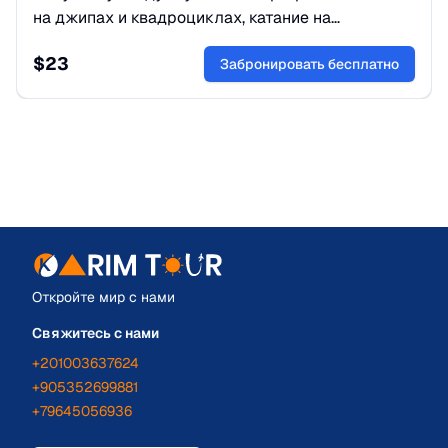
на джипах и квадроциклах, катание на
верблюдах, визит к бедуинам и яркое шоу.
$
23
Максимум драйва за один день!
Забронировать бесплатно
Откройте мир с нами
Свяжитесь с нами
+201003637624
+905352699881
+79645056936