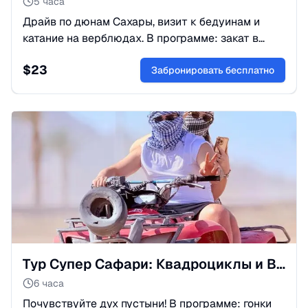
5 часа
Драйв по дюнам Сахары, визит к бедуинам и
катание на верблюдах. В программе: закат в
пустыне, ужин и восточное шоу под звездами.
$
23
Лучшее приключение в Египте!
Забронировать бесплатно
Тур Супер Сафари: Квадроциклы и Вечернее Шоу
6 часа
Почувствуйте дух пустыни! В программе: гонки