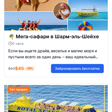
🌴 Мега-сафари в Шарм-эль-Шейхе
5 часа
Если вы ищете драйв, веселье и магию моря и
пустыни всего за один день – ваш идеальный
выбор это экскурсия Мега-Сафари в Шарм-эль-
$
45
Шейхе!
$
50
Забронировать бесплатно
-
10
%
Хит продаж