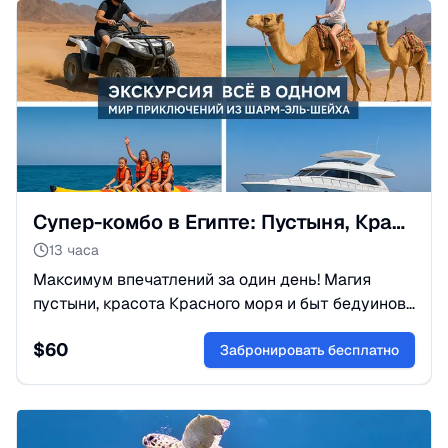
Супер-комбо в Египте: Пустыня, Красное море и Бедуины
13 часа
Максимум впечатлений за один день! Магия
пустыни, красота Красного моря и быт бедуинов
в одном туре. Идеальный баланс драйва и
$
60
релакса. Бронируйте приключение!
Забронировать бесплатно