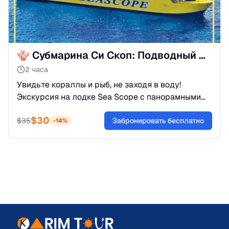
🪸 Субмарина Си Скоп: Подводный мир Красного моря
2 часа
Увидьте кораллы и рыб, не заходя в воду!
Экскурсия на лодке Sea Scope с панорамными
окнами и кондиционером. Идеально для детей и
$
30
тех, кто не умеет плавать.
$
35
Забронировать бесплатно
-
14
%