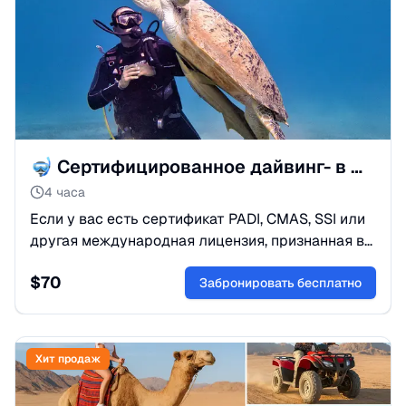
🤿 Сертифицированное дайвинг- в фантастическом Красном море
4 часа
Если у вас есть сертификат PADI, CMAS, SSI или
другая международная лицензия, признанная в
Египте — присоединяйтесь и откройте
$
70
волшебный подводный мир!Красное море
Забронировать бесплатно
Хит продаж