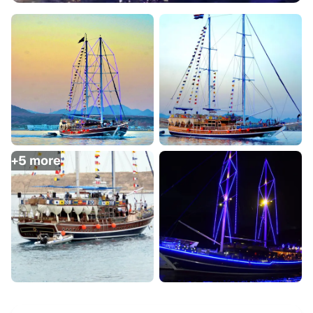
+
5
more