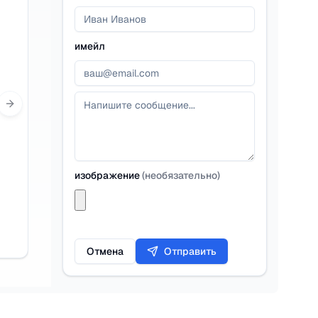
имейл
Next slide
изображение
(
необязательно
)
Отмена
Отправить