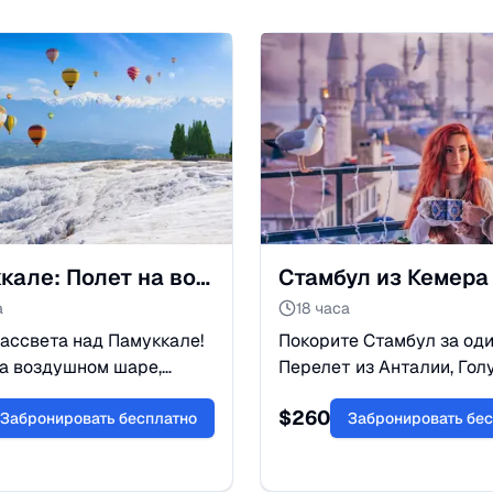
Памуккале: Полет на воздушном шаре и Травертины
а
18 часа
ассвета над Памуккале!
Покорите Стамбул за оди
а воздушном шаре,
Перелет из Анталии, Гол
ежные террасы и
мечеть, дворец Топкапы 
$
260
ый Иераполис в одном
Забронировать бесплатно
по Босфору. Максимум и
Забронировать бе
никальные фото и релакс.
без утомительных дорог.
уйте приключение!
Бронируйте!