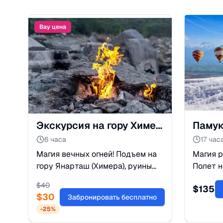
Вау цена
Экскурсия на гору Химера и Улупынар из Кемера: Огни Янарташ
6 часа
17 час
Магия вечных огней! Подъем на
Магия р
гору Янарташ (Химера), руины
Полет н
античного Олимпоса и ужин на
белосн
$
40
$
135
воде в Улупынаре. Уникальное
античн
$
30
Забронировать бесплатно
вечернее приключение.
туре. У
-
25
%
Бронируйте сейчас!
Бронир