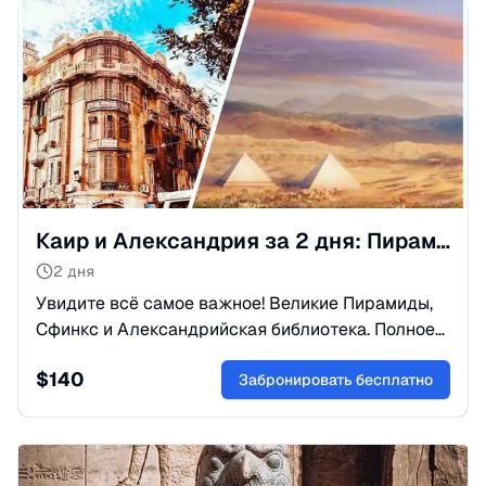
Каир и Александрия за 2 дня: Пирамиды и Средиземное море
2 дня
Увидите всё самое важное! Великие Пирамиды,
Сфинкс и Александрийская библиотека. Полное
погружение в историю Египта с комфортным
$
140
трансфером и гидом.
Забронировать бесплатно