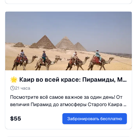
🌟 Каир во всей красе: Пирамиды, Музей и прогулка по Нилу
21 часа
Посмотрите всё самое важное за один день! От
величия Пирамид до атмосферы Старого Каира и
прогулки по Нилу. Четкая организация без
$
55
торговых остановок и суеты.
Забронировать бесплатно