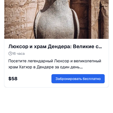
Люксор и храм Дендера: Великие сокровища Верхнего Египта
16 часа
Посетите легендарный Люксор и великолепный
храм Хатхор в Дендере за один день.
Уникальный маршрут по самым красивым и
$
58
сохранившимся храмам Древнего Египта.
Забронировать бесплатно