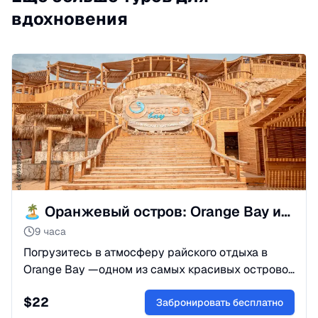
вдохновения
🏝️ Оранжевый остров: Orange Bay из Хургады (есть дайвинг)
9 часа
Погрузитесь в атмосферу райского отдыха в
Orange Bay —одном из самых красивых островов
Красного моря с белоснежным песком, лазурной
$
22
водой и уединёнными пляжами.
Забронировать бесплатно