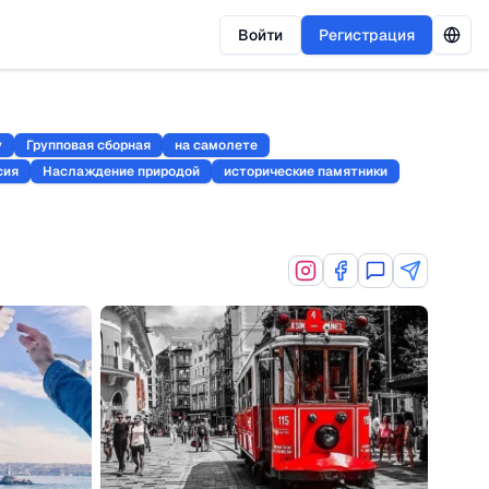
Войти
Регистрация
у
Групповая сборная
на самолете
сия
Наслаждение природой
исторические памятники