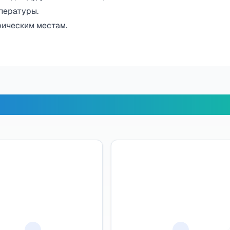
пературы.
рическим местам.
х путешественников