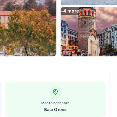
+
4
more
Место возврата
Ваш Отель