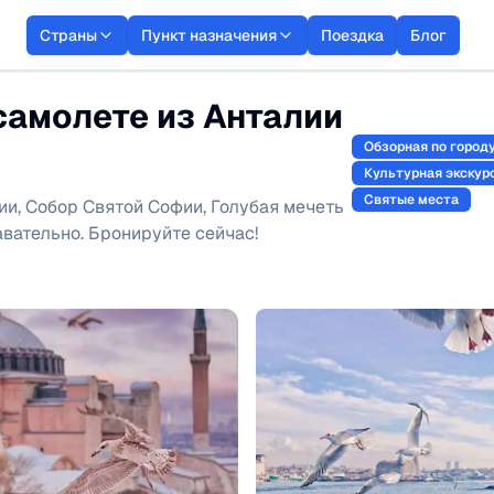
Страны
Пункт назначения
Поездка
Блог
самолете из Анталии
Обзорная по город
Культурная экскур
Святые места
ии, Собор Святой Софии, Голубая мечеть
авательно. Бронируйте сейчас!