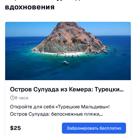
вдохновения
Остров Сулуада из Кемера: Турецкие Мальдивы и Круиз
8 часа
Откройте для себя «Турецкие Мальдивы»!
Остров Сулуада: белоснежные пляжи,
кристальная вода и нетронутая природа.
$
25
Морская прогулка из Кемера (50 км).
Забронировать бесплатно
Забронируйте!