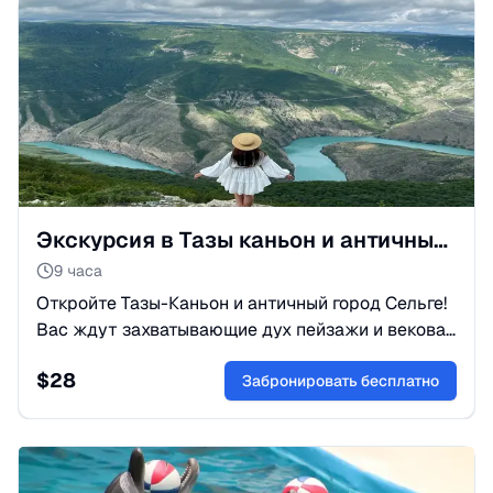
Экскурсия в Тазы каньон и античный город Сельге из Кемера
9 часа
Откройте Тазы-Каньон и античный город Сельге!
Вас ждут захватывающие дух пейзажи и вековая
история Турции. Забронируйте это
$
28
незабываемое приключение сегодня!
Забронировать бесплатно