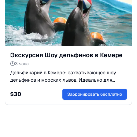
Экскурсия Шоу дельфинов в Кемере
3 часа
Дельфинарий в Кемере: захватывающее шоу
дельфинов и морских львов. Идеально для
детей и взрослых. Возможность поплавать с
$
30
дельфинами. Бронируйте!
Забронировать бесплатно