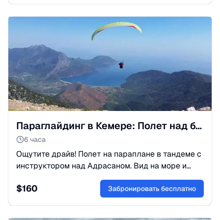
Параглайдинг в Кемере: Полет над бухтой Адрасан с горы
6 часа
Ощутите драйв! Полет на параплане в тандеме с
инструктором над Адрасаном. Вид на море и
горы с высоты 1000м. Видео полета и трансфер
$
160
из Кемера. Бронируйте!
Забронировать бесплатно