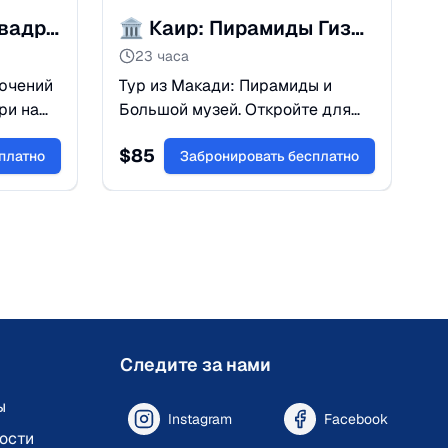
🏍️ От дюн до гор: квадроциклы из Макади
🏛️ Каир: Пирамиды Гизы и Большой музей из Макади
23 часа
ючений
Тур из Макади: Пирамиды и
ри на
Большой музей. Откройте для
себя Гизу, Сфинкса и
$
85
 закат,
платно
крупнейший в мире музей. Ваше
Забронировать бесплатно
премиум-приключение
начинается здесь!
Следите за нами
ы
Instagram
Facebook
ости