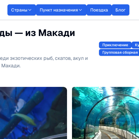
Страны
Пункт назначения
Поездка
Блог
ады — из Макади
Приключение
К
Групповая сборная
ди экзотических рыб, скатов, акул и
 Макади.