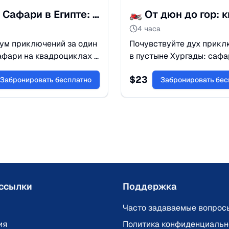
Супер Сафари в Египте: Квадроциклы, Джипы и Шоу
4 часа
ум приключений за один
Почувствуйте дух прикл
афари на квадроциклах и
в пустыне Хургады: сафа
 катание на верблюдах и
квадроциклах, культура
$
23
деревне бедуинов.
Забронировать бесплатно
бедуинов, захватывающий
Забронировать бес
твуйте настоящий дух
драйв, яркие эмоции и
!
незабываемые фото.
ссылки
Поддержка
Часто задаваемые вопрос
ия
Политика конфиденциальн