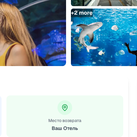
+
2
more
Место возврата
Ваш Отель