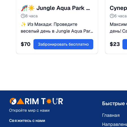
🎢☀️ Jungle Aqua Park Hurghada — Развлечения из Макади
8 часа
6 часа
✨ Из Макади: Проведите
Максим
веселый день в Jungle Aqua Park
день! С
в Хургаде! Более 30 горок,
джипах,
$
70
$
23
бассейнов и аттракционов — для
Забронировать бесплатно
ужин в 
детей и взрослых.
Почувс
пустыни
Быстрые 
Откройте мир с нами
Главная
Свяжитесь с нами
Направлен