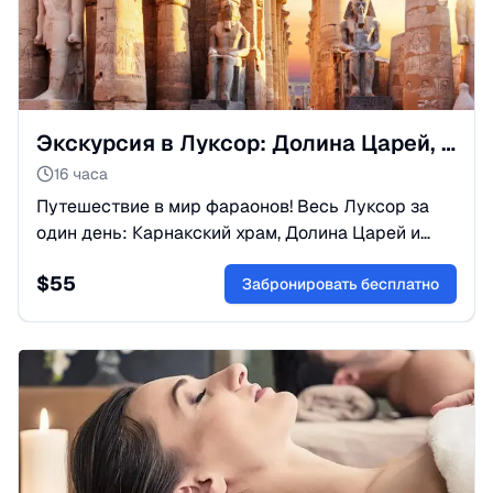
Экскурсия в Луксор: Долина Царей, Карнак и Храм Хатшепсут
16 часа
Путешествие в мир фараонов! Весь Луксор за
один день: Карнакский храм, Долина Царей и
колоссы Мемнона. История оживает здесь.
$
55
Забронируйте тур в Луксор!
Забронировать бесплатно