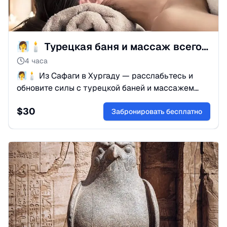
🧖‍♀️🕯 Турецкая баня и массаж всего тела — из Сафага
4 часа
🧖‍♀️🕯 Из Сафаги в Хургаду — расслабьтесь и
обновите силы с турецкой баней и массажем
всего тела (2,5–3 часа).
$
30
Забронировать бесплатно