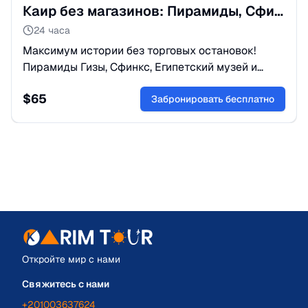
Каир без магазинов: Пирамиды, Сфинкс и Музей за день
24 часа
Максимум истории без торговых остановок!
Пирамиды Гизы, Сфинкс, Египетский музей и
прогулка по Нилу. Отличная организация и
$
65
только главные достопримечательности.
Забронировать бесплатно
Откройте мир с нами
Свяжитесь с нами
+201003637624