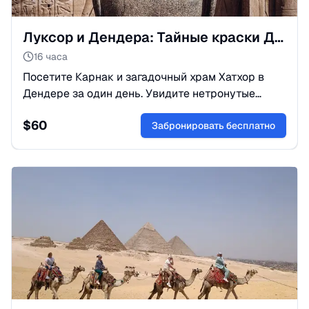
Луксор и Дендера: Тайные краски Древнего Египта
16 часа
Посетите Карнак и загадочный храм Хатхор в
Дендере за один день. Увидите нетронутые
временем лазурные потолки и зодиак.
$
60
Эксклюзивный маршрут из Хургады.
Забронировать бесплатно