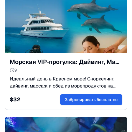
Морская VIP-прогулка: Дайвинг, Массаж и Морепродукты
9
Идеальный день в Красном море! Сноркелинг,
дайвинг, массаж и обед из морепродуктов на
люкс-яхте. Банан и водные игры включены.
$
32
Бронируйте незабываемый отдых!
Забронировать бесплатно