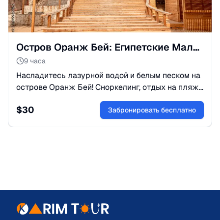
Остров Оранж Бей: Египетские Мальдивы из Хургады
9 часа
Насладитесь лазурной водой и белым песком на
острове Оранж Бей! Сноркелинг, отдых на пляже
и обед на яхте. Идеальное тропическое
$
30
приключение. Бронируйте сейчас!
Забронировать бесплатно