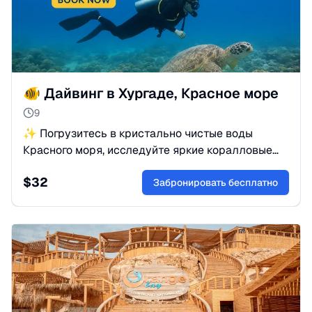
🐠 Дайвинг в Хургаде, Красное море
9
✨ Погрузитесь в кристально чистые воды
Красного моря, исследуйте яркие коралловые
рифы и откройте богатый подводный мир
$
32
Хургады с инструкторами.
Забронировать бесплатно