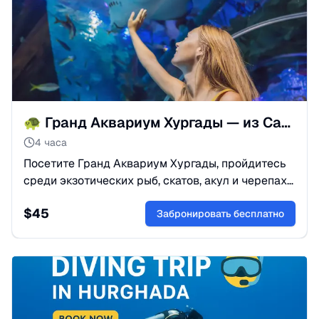
🐢 Гранд Аквариум Хургады — из Сафаги
4 часа
Посетите Гранд Аквариум Хургады, пройдитесь
среди экзотических рыб, скатов, акул и черепах
и насладитесь морским приключением из
$
45
Сафаги.
Забронировать бесплатно