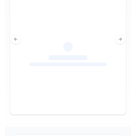
Previous slide
Next sl