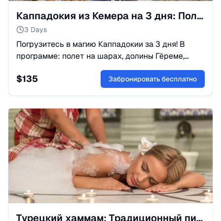
Каппадокия из Кемера на 3 дня: Полный тур и полет шаров
3 Days
Погрузитесь в магию Каппадокии за 3 дня! В
программе: полет на шарах, долины Гёреме,
подземные города и скальные храмы.
$
135
Комфортный темп и лучшие виды. Бронируйте!
Забронировать бесплатно
Турецкий хаммам: Традиционный пилинг и пенный массаж