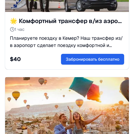
🌟 Комфортный трансфер в/из аэропорта Анталии
1 час
Планируете поездку в Кемер? Наш трансфер из/
в аэропорт сделает поездку комфортной и
быстрой. Забираем и доставляем прямо к
$
40
вашему отелю!
Забронировать бесплатно