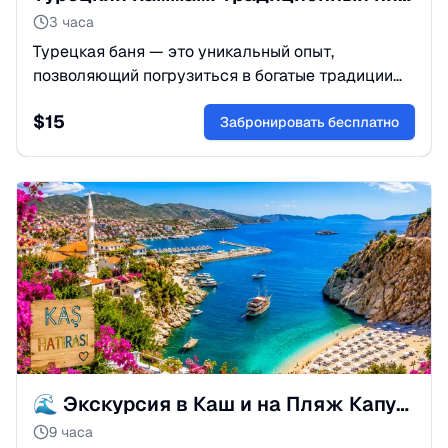
3 часа
Турецкая баня — это уникальный опыт,
позволяющий погрузиться в богатые традиции
турецкой культуры и подарить вашему телу и
$
15
душе глубокое расслабление.
Забронировать бесплатно
🌊 Экскурсия в Каш и на Пляж Капуташ из Кемера
9 часа