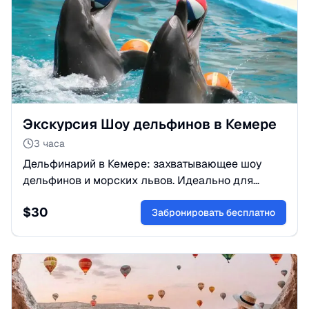
Экскурсия Шоу дельфинов в Кемере
3 часа
Дельфинарий в Кемере: захватывающее шоу
дельфинов и морских львов. Идеально для
детей и взрослых. Возможность поплавать с
$
30
дельфинами. Бронируйте!
Забронировать бесплатно