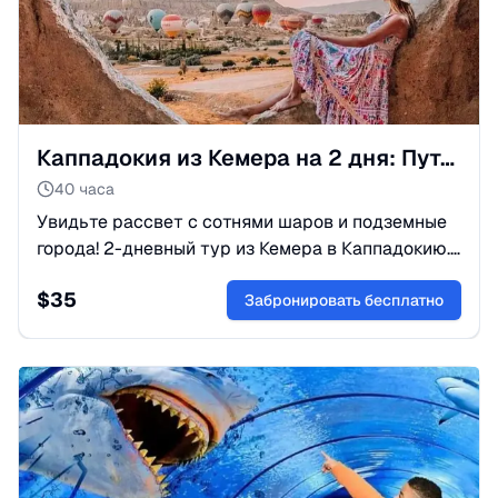
Каппадокия из Кемера на 2 дня: Путешествие в сказку
40 часа
Увидьте рассвет с сотнями шаров и подземные
города! 2-дневный тур из Кемера в Каппадокию.
Отели в скалах, долины и история. Бронируйте
$
35
приключение!
Забронировать бесплатно