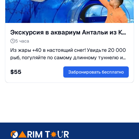
Экскурсия в аквариум Антальи из Кемера
5 часа
Из жары +40 в настоящий снег! Увидьте 20 000
рыб, погуляйте по самому длинному туннелю и
встретьте восковых фигур знаменитостей.
$
55
Лучший день в Анталии!
Забронировать бесплатно