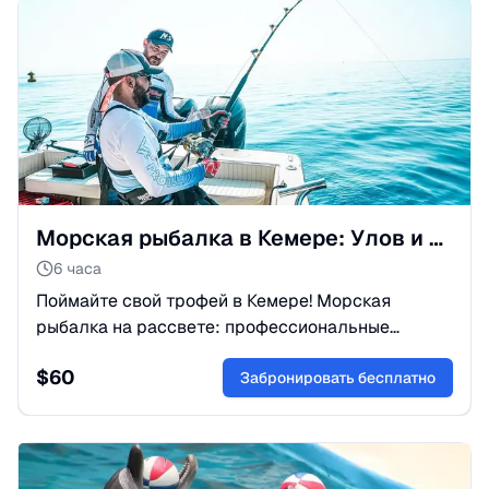
Морская рыбалка в Кемере: Улов и отдых на яхте
6 часа
Поймайте свой трофей в Кемере! Морская
рыбалка на рассвете: профессиональные
снасти, эхолоты и приготовление улова на гриле.
$
60
Идеально для профи и семей. Бронируйте!
Забронировать бесплатно