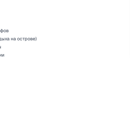
ифов
дыха на острове)
ы
ии