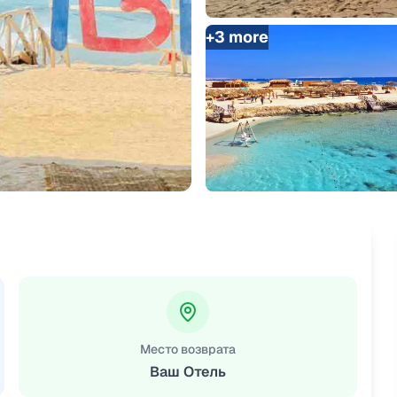
+
3
more
Место возврата
Ваш Отель