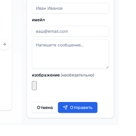
имейл
Next slide
изображение
(
необязательно
)
Отмена
Отправить