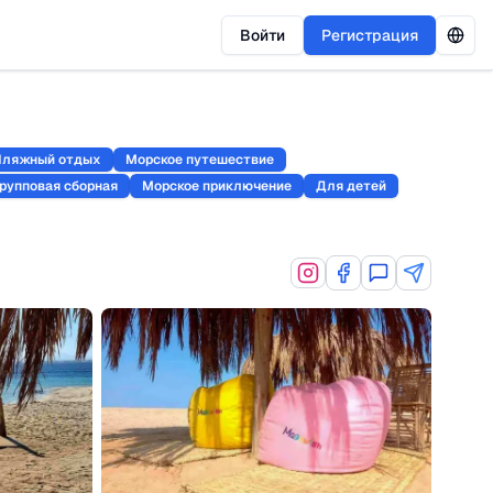
Войти
Регистрация
Пляжный отдых
Морское путешествие
Групповая сборная
Морское приключение
Для детей