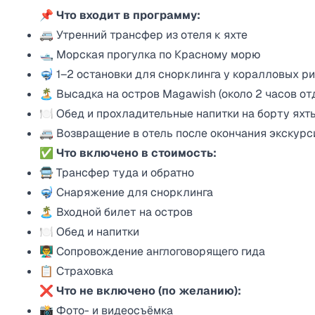
📌
Что входит в программу:
🚐 Утренний трансфер из отеля к яхте
🛥️ Морская прогулка по Красному морю
🤿 1–2 остановки для снорклинга у коралловых р
🏝️ Высадка на остров Magawish (около 2 часов от
🍽 Обед и прохладительные напитки на борту яхт
🚐 Возвращение в отель после окончания экскурс
✅
Что включено в стоимость:
🚍 Трансфер туда и обратно
🤿 Снаряжение для снорклинга
🏝️ Входной билет на остров
🍽 Обед и напитки
👨‍🏫 Сопровождение англоговорящего гида
📋 Страховка
❌
Что не включено (по желанию):
📸 Фото- и видеосъёмка