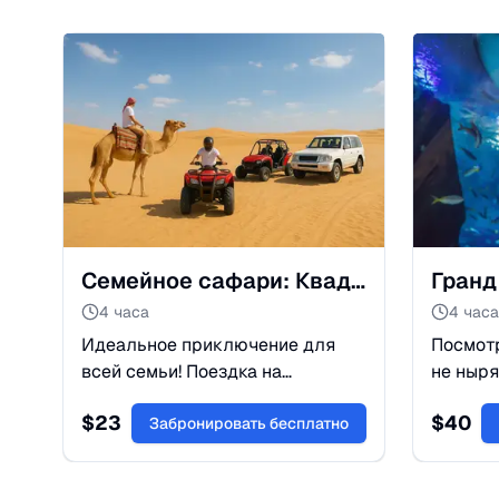
Семейное сафари: Квадроциклы, верблюды и бедуинский чай
4 часа
4 часа
Идеальное приключение для
Посмотр
всей семьи! Поездка на
не ныря
квадроциклах, багги и
Огромны
$
23
$
40
верблюдах. Знакомство с
Забронировать бесплатно
лес и к
культурой бедуинов и чаепитие
Идеаль
в пустыне.
и взрос