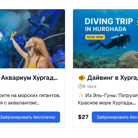
Гранд Аквариум Хургада: Прогулка с акулами и скатами
8 часа
ите на морских гигантов,
✨ Из Эль-Гуны: Погрузи
я с аквалангом!
Красное море Хургады,
й туннель, тропический
исследуйте яркие корал
$
27
ормление акул.
Забронировать бесплатно
рифы и откройте богатый
Забронировать бес
ный выходной для детей
подводный мир с
лых. Бронируйте!
инструкторами.