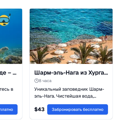
🐠 Дайвинг в Хургаде – Чудеса Красного моря из Эль-Гуны
Шарм-эль-Нага из Хургады: Заповедник и снорклинг
8 часа
тесь в
Уникальный заповедник Шарм-
эль-Нага. Чистейшая вода,
ловые
коралловые рифы прямо у
$
43
платно
берега и отдых на пляже.
Забронировать бесплатно
Идеально для семейного отдыха
и снорклинга.