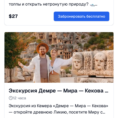
толпы и открыть нетронутую природу? 🛥
Экскурсия в бухты Адрасана и Порто Дженевиз
$
27
— идеальный выбор!
Забронировать бесплатно
Экскурсия Демре — Мира — Кекова из Кемера
12 часа
Экскурсия из Кемера «Демре — Мира — Кекова»
— откройте древнюю Ликию, посетите Миру с