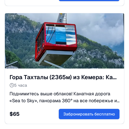
Гора Тахталы (2365м) из Кемера: Канатная дорога Олимпос
5 часа
Поднимитесь выше облаков! Канатная дорога
«Sea to Sky», панорама 360° на все побережье и
горы Тавр. Лучшие фото на высоте 2365м.
$
65
Билеты и трансфер. Бронируйте!
Забронировать бесплатно