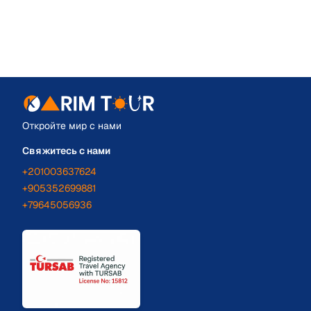
Откройте мир с нами
Свяжитесь с нами
+201003637624
+905352699881
+79645056936