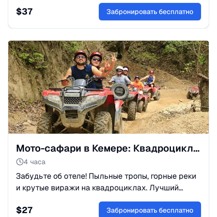
амфитеатром, церковь Святого Николая и
$
37
морскую прогулку к Кекове.
Забронировать бесплатно
Мото-сафари в Кемере: Квадроциклы по каньонам
4 часа
Забудьте об отеле! Пыльные тропы, горные реки
и крутые виражи на квадроциклах. Лучший
способ встряхнуться и увидеть дикую Турцию.
$
27
Фото и видео включены!
Забронировать бесплатно