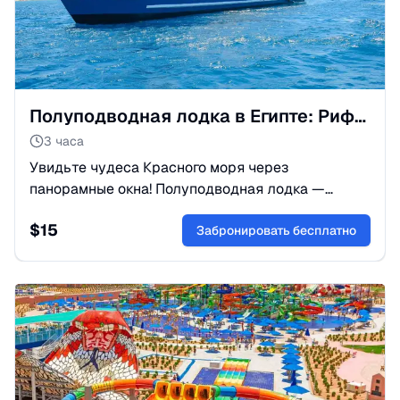
Полуподводная лодка в Египте: Рифы и рыбки без ныряния
3 часа
Увидьте чудеса Красного моря через
панорамные окна! Полуподводная лодка —
идеальный тур для семей: кораллы и рыбки в
$
15
полном комфорте. Бронируйте приключение!
Забронировать бесплатно