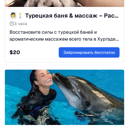
🧖‍♀️🕯 Турецкая баня & массаж – Расслабьтесь в Хургаде
3 часа
Восстановите силы с турецкой баней и
ароматическим массажем всего тела в Хургаде.
Детокс, обновление кожи и глубокое
$
20
расслабление — идеально для отпуска.
Забронировать бесплатно