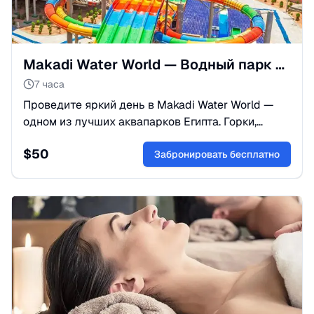
Makadi Water World — Водный парк для всей семьи из Хургады
7 часа
Проведите яркий день в Makadi Water World —
одном из лучших аквапарков Египта. Горки,
бассейны и отдых для всей семьи, выезд из
$
50
Хургады.
Забронировать бесплатно