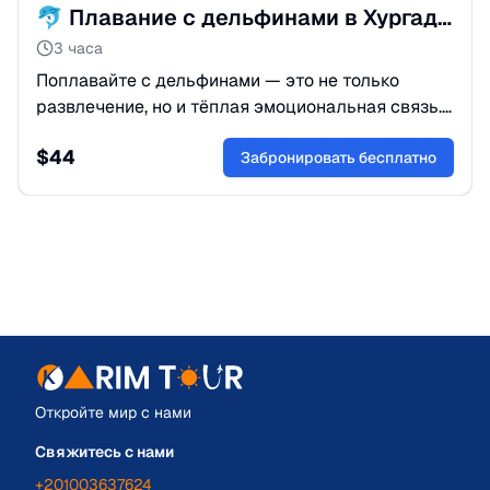
🐬 Плавание с дельфинами в Хургаде: Незабываемая встреча
3 часа
Поплавайте с дельфинами — это не только
развлечение, но и тёплая эмоциональная связь.
Почувствуйте их энергию, прикоснитесь к коже и
$
44
создайте волшебные моменты.
Забронировать бесплатно
Откройте мир с нами
Свяжитесь с нами
+201003637624