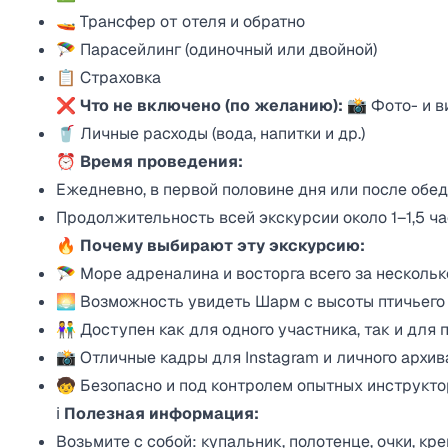
🚤 Трансфер от отеля и обратно
🪂 Парасейлинг (одиночный или двойной)
📋 Страховка
❌
Что не включено (по желанию):
📸 Фото- и в
🥤 Личные расходы (вода, напитки и др.)
⏰
Время проведения:
Ежедневно, в первой половине дня или после обед
Продолжительность всей экскурсии около 1–1,5 ч
🔥
Почему выбирают эту экскурсию:
🪂 Море адреналина и восторга всего за нескольк
🌅 Возможность увидеть Шарм с высоты птичьего
👫 Доступен как для одного участника, так и для 
📸 Отличные кадры для Instagram и личного архив
🧒 Безопасно и под контролем опытных инструкт
ℹ️
Полезная информация:
Возьмите с собой: купальник, полотенце, очки, кр