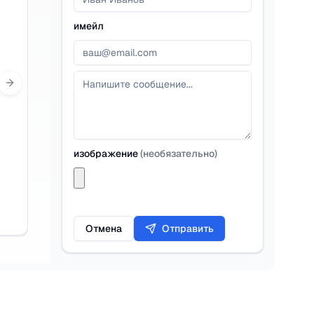
имейл
Next slide
изображение
(
необязательно
)
Отмена
Отправить