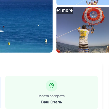
+
1
more
Место возврата
Ваш Отель