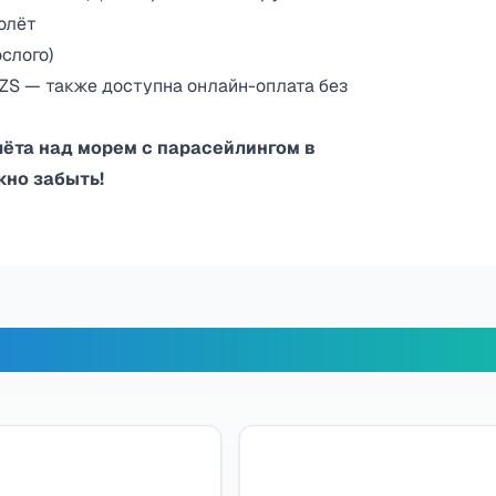
олёт
слого)
 UZS — также доступна онлайн-оплата без
лёта над морем с парасейлингом в
но забыть!
х путешественников