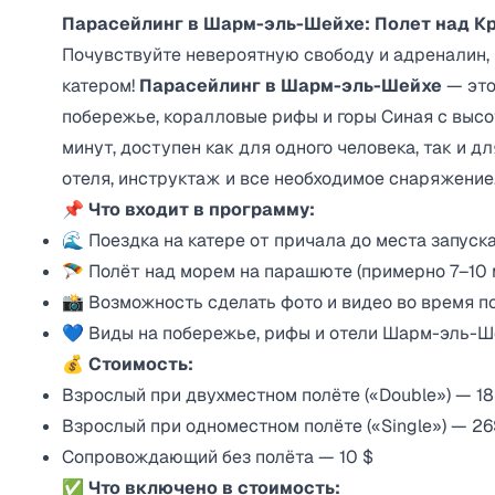
Парасейлинг в Шарм-эль-Шейхе: Полет над 
Почувствуйте невероятную свободу и адреналин,
катером!
Парасейлинг в Шарм-эль-Шейхе
— это
побережье, коралловые рифы и горы Синая с высот
минут, доступен как для одного человека, так и д
отеля, инструктаж и все необходимое снаряжение.
📌
Что входит в программу:
🌊 Поездка на катере от причала до места запус
🪂 Полёт над морем на парашюте (примерно 7–10 
📸 Возможность сделать фото и видео во время п
💙 Виды на побережье, рифы и отели Шарм-эль-Ш
💰 Стоимость:
Взрослый при двухместном полёте («Double») — 18
Взрослый при одноместном полёте («Single») — 26
Сопровождающий без полёта — 10 $
✅
Что включено в стоимость: