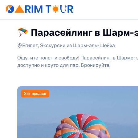
🪂 Парасейлинг в Шарм-
Египет
,
Экскурсии из Шарм-эль-Шейха
Ощутите полет и свободу! Парасейлинг в Шарме: з
доступно и круто для пар. Бронируйте!
Хит продаж