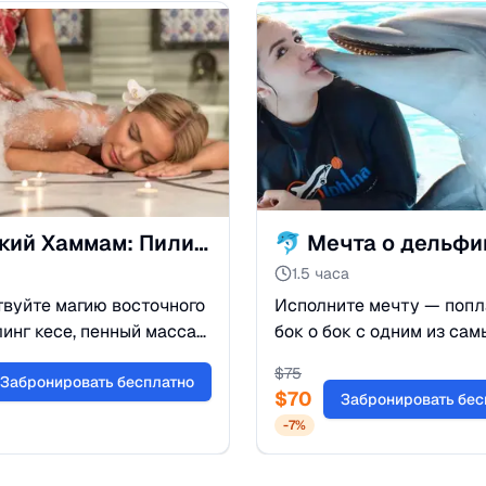
Турецкий Хаммам: Пилинг, Пенный массаж и Релакс
1.5 часа
вуйте магию восточного
Исполните мечту — попл
линг кесе, пенный массаж
бок о бок с одним из сам
а-масла для сияющей
умных и дружелюбных с
$
75
деальный загар
Забронировать бесплатно
моря! Это уникальная
$
70
Забронировать бес
тся здесь. Бронируйте
возможность прикоснуть
-
7
%
 хаммам!
дельфину, поиграть и да
«станцевать» вместе по