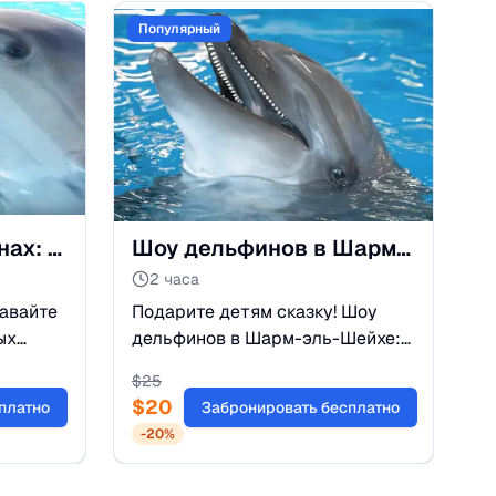
Популярный
🐬 Мечта о дельфинах: плыви, улыбайся и почувствуй волшебство Шарма
Шоу дельфинов в Шарм-эль-Шейхе: Семейная экскурсия
2 часа
авайте
Подарите детям сказку! Шоу
ых
дельфинов в Шарм-эль-Шейхе:
озданий
невероятные трюки, танцы и
$
25
море улыбок. Трансфер из отеля
$
20
платно
Забронировать бесплатно
ся к
включен. Бронируйте билеты на
-
20
%
же
яркое шоу!
д