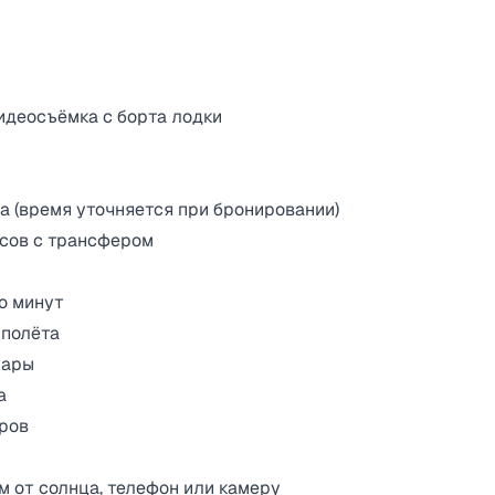
идеосъёмка с борта лодки
а (время уточняется при бронировании)
асов с трансфером
о минут
 полёта
пары
а
оров
ем от солнца, телефон или камеру