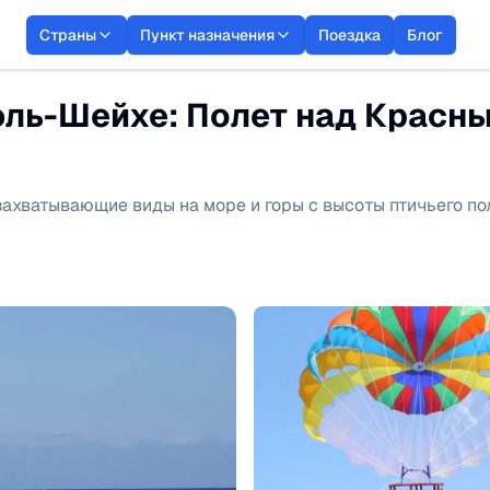
Страны
Пункт назначения
Поездка
Блог
эль-Шейхе: Полет над Красн
ахватывающие виды на море и горы с высоты птичьего пол