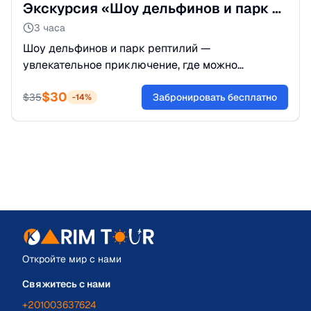
Экскурсия «Шоу дельфинов и парк рептилий» из Белека
3 часа
Шоу дельфинов и парк рептилий —
увлекательное приключение, где можно
насладиться выступлениями морских животных
$
30
и увидеть разнообразных рептилий.
$
35
Забронировать бесплатно
-
14
%
Откройте мир с нами
Свяжитесь с нами
+201003637624