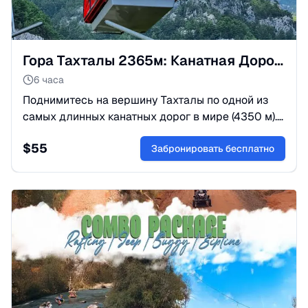
Гора Тахталы 2365м: Канатная Дорога Олимпос из Кемера
6 часа
Поднимитесь на вершину Тахталы по одной из
самых длинных канатных дорог в мире (4350 м).
Захватывающие панорамные виды и отдых в
$
55
горах. Подходит для всех возрастов!
Забронировать бесплатно