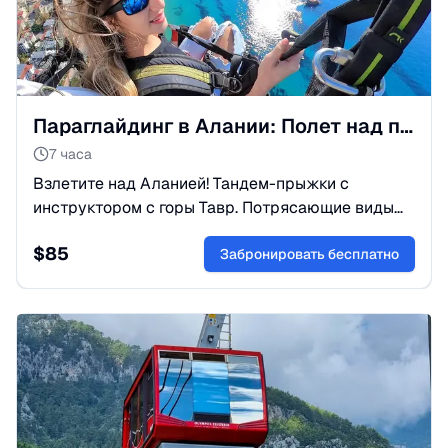
Параглайдинг в Алании: Полет над пляжем Клеопатры
7 часа
Взлетите над Аланией! Тандем-прыжки с
инструктором с горы Тавр. Потрясающие виды
на море и крепость. Безопасно, ярко,
$
85
незабываемо. Бронируйте!
Забронировать бесплатно