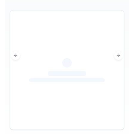
Previous slide
Next sl