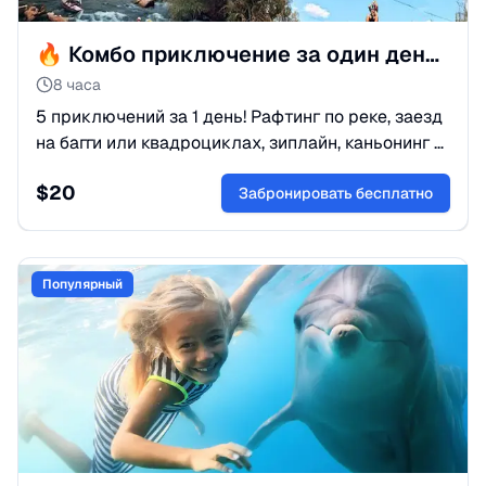
🔥 Комбо приключение за один день: рафтинг, багги и каньон из Белека
8 часа
5 приключений за 1 день! Рафтинг по реке, заезд
на багги или квадроциклах, зиплайн, каньонинг и
обед. Самый драйвовый тур из Белека.
$
20
Бронируйте выгодно!
Забронировать бесплатно
Популярный