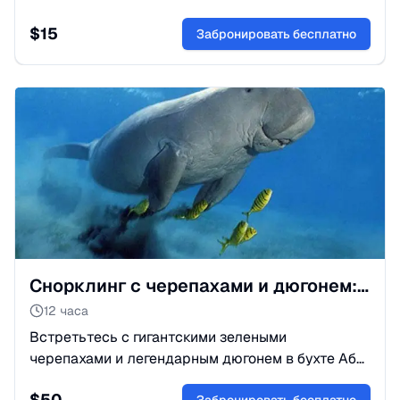
моржей. Трюки, танцы и море улыбок для детей и
$
15
взрослых. Успейте забронировать билеты!
Забронировать бесплатно
Снорклинг с черепахами и дюгонем: Бухта Абу-Даббаб
12 часа
Встретьтесь с гигантскими зелеными
черепахами и легендарным дюгонем в бухте Абу-
Даббаб. Уникальный эко-тур в Марса-Алам для
$
50