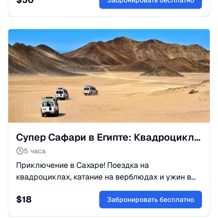
всей семьи. Забронируйте сейчас!
Забронировать бесплатно
Супер Сафари в Египте: Квадроциклы и Деревня Бедуинов
5 часа
Приключение в Сахаре! Поездка на
квадроциклах, катание на верблюдах и ужин в
деревне бедуинов с восточным шоу. Встретьте
$
18
закат в самом сердце пустыни!
Забронировать бесплатно