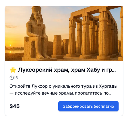
🌟 Луксорский храм, храм Хабу и гробницы знати | Хургада
16
Откройте Луксор с уникального тура из Хургады
— исследуйте вечные храмы, прокатитесь по
Нилу на катере и прогуляйтесь по некрополю
$
45
фараонов.
Забронировать бесплатно