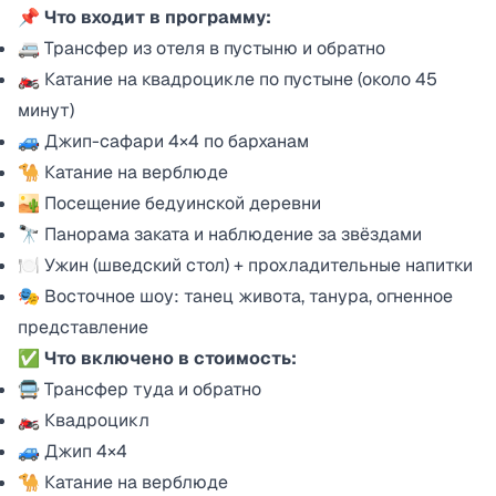
📌
Что входит в программу:
🚐 Трансфер из отеля в пустыню и обратно
🏍️ Катание на квадроцикле по пустыне (около 45
минут)
🚙 Джип-сафари 4×4 по барханам
🐪 Катание на верблюде
🏜️ Посещение бедуинской деревни
🔭 Панорама заката и наблюдение за звёздами
🍽 Ужин (шведский стол) + прохладительные напитки
🎭 Восточное шоу: танец живота, танура, огненное
представление
✅
Что включено в стоимость:
🚍 Трансфер туда и обратно
🏍️ Квадроцикл
🚙 Джип 4×4
🐪 Катание на верблюде