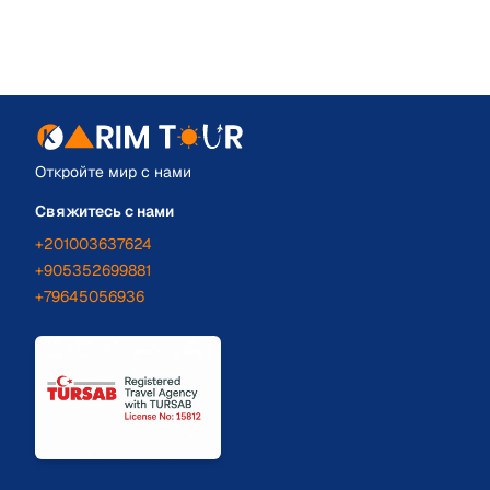
Откройте мир с нами
Свяжитесь с нами
+201003637624
+905352699881
+79645056936