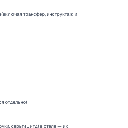
в(включая трансфер, инструктаж и
ся отдельно)
ки, серьги .. итд) в отеле — их