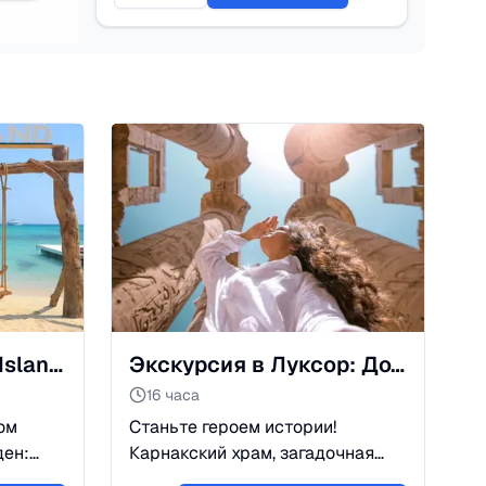
Остров Эден (Eden Island): Экскурсия и пляжный отдых
Экскурсия в Луксор: Долина Царей и Храмы Фараонов
16 часа
ом
Станьте героем истории!
ден:
Карнакский храм, загадочная
вые
Долина Царей и храм Хатшепсут