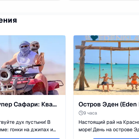
ения
Тур Супер Сафари: Квадроциклы и Вечернее Шоу
9 часа
вуйте дух пустыни! В
Настоящий рай на Красн
ме: гонки на джипах и
море! День на острове Э
иклах, катание на
лазурная вода, коралло