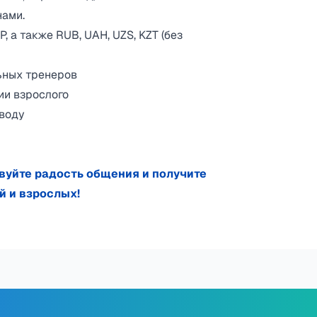
нами.
, а также RUB, UAH, UZS, KZT (без
ьных тренеров
ии взрослого
 воду
вуйте радость общения и получите
й и взрослых!
х путешественников