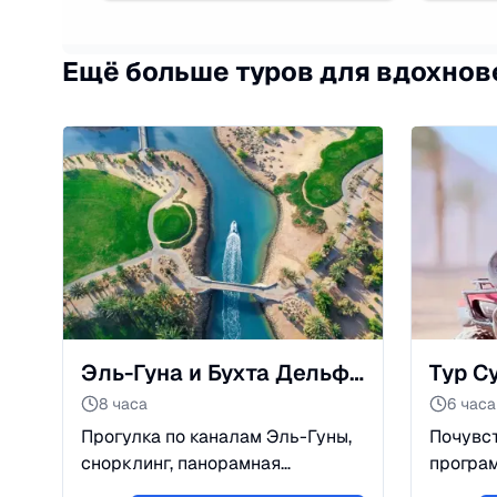
Ещё больше туров для вдохнов
Эль-Гуна и Бухта Дельфинов: Египетская Венеция + Сафари
8 часа
6 часа
Прогулка по каналам Эль-Гуны,
Почувст
снорклинг, панорамная
програм
субмарина и поиск дельфинов в
квадроц