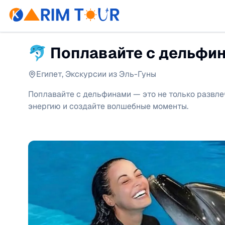
🐬 Поплавайте с дельфин
Египет
,
Экскурсии из Эль-Гуны
Поплавайте с дельфинами — это не только развлеч
энергию и создайте волшебные моменты.