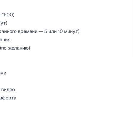
11:00)
ут)
ранного времени — 5 или 10 минут)
пания
 (по желанию)
ами
 видео
омфорта