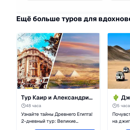
Ещё больше туров для вдохнов
Тур Каир и Александрия: Пирамиды за 2 дня
48 часа
5 часа
Узнайте тайны Древнего Египта!
Почувс
2-дневный тур: Великие
на джип
Пирамиды в Каире и морской
свобода