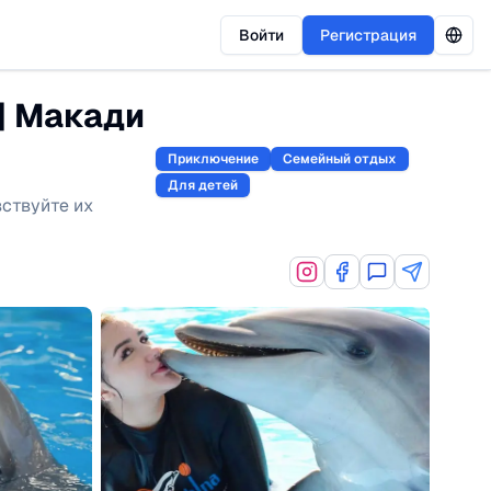
Войти
Регистрация
| Макади
Приключение
Семейный отдых
Для детей
вствуйте их