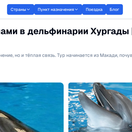
Страны
Пункт назначения
Поездка
Блог
нами в дельфинарии Хургады 
ение, но и тёплая связь. Тур начинается из Макади, почу