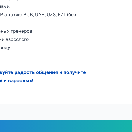
нами.
, а также RUB, UAH, UZS, KZT (без
ьных тренеров
ии взрослого
 воду
вуйте радость общения и получите
й и взрослых!
х путешественников