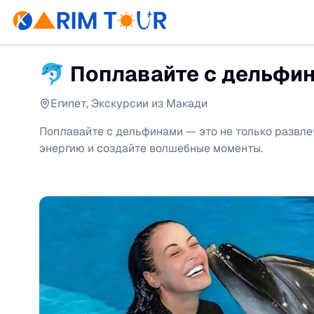
🐬 Поплавайте с дельфи
Египет
,
Экскурсии из Макади
Поплавайте с дельфинами — это не только развлеч
энергию и создайте волшебные моменты.