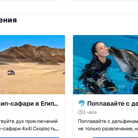
ения
🌵 Джип-сафари в Египте: Приключение в пустыне Сахара
3 часа
твуйте дух приключений
Поплавайте с дельфинам
-сафари 4х4! Скорость,
не только развлечение, н
 и магия Сахары. Визит к
тёплая связь. Тур начина