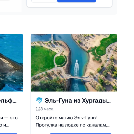
🐬 Поплавайте с дельфинами в дельфинарии Хургады | Макади
🐬 Эль-Гуна из Хургады: Экскурсия в «Египетскую Венецию»
8 часа
и — это
Откройте магию Эль-Гуны!
о и
Прогулка на лодке по каналам,
ется из
сноркелинг у рифов и отдых в