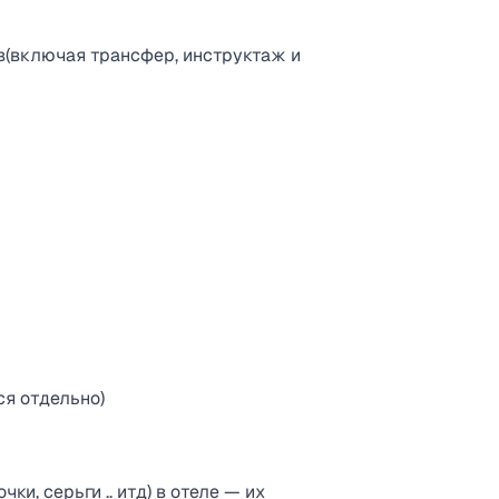
в(включая трансфер, инструктаж и
ся отдельно)
ки, серьги .. итд) в отеле — их