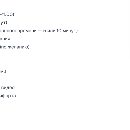
11:00)
ут)
ранного времени — 5 или 10 минут)
пания
 (по желанию)
ами
 видео
омфорта