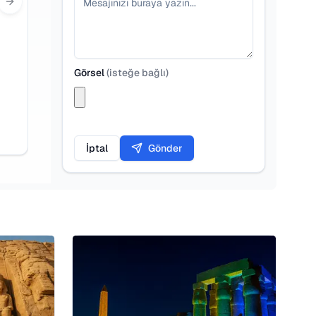
Next slide
Görsel
(
isteğe bağlı
)
İptal
Gönder