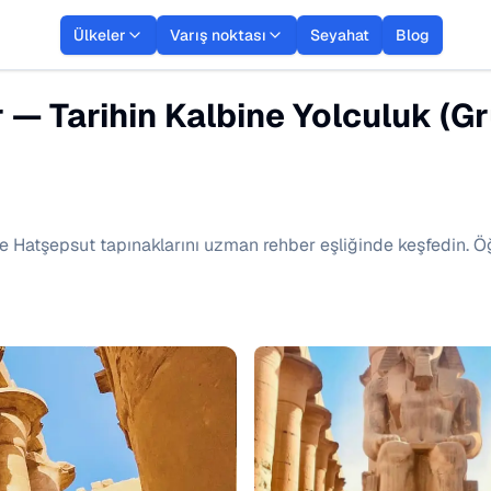
Ülkeler
Varış noktası
Seyahat
Blog
r — Tarihin Kalbine Yolculuk (G
k ve Hatşepsut tapınaklarını uzman rehber eşliğinde keşfedin. Ö