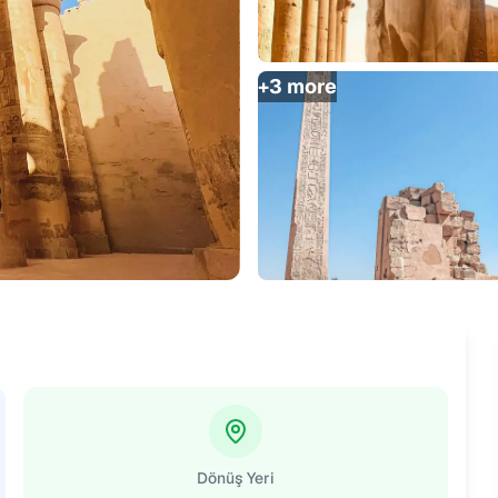
+
3
more
Dönüş Yeri