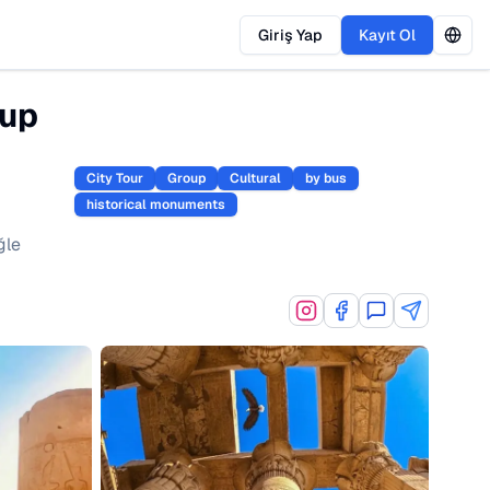
Giriş Yap
Kayıt Ol
rup
City Tour
Group
Cultural
by bus
historical monuments
ğle