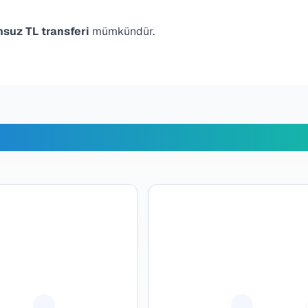
suz TL transferi
mümkündür.
erimiz Ne Diyor