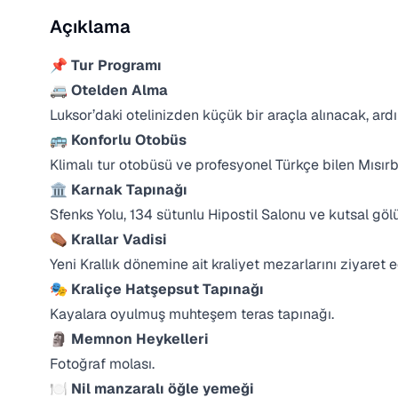
Açıklama
📌
Tur Programı
🚐 Otelden Alma
Luksor’daki otelinizden küçük bir araçla alınacak, a
🚌 Konforlu Otobüs
Klimalı tur otobüsü ve profesyonel Türkçe bilen Mısırb
🏛 Karnak Tapınağı
Sfenks Yolu, 134 sütunlu Hipostil Salonu ve kutsal göl
⚰️ Krallar Vadisi
Yeni Krallık dönemine ait kraliyet mezarlarını ziyaret e
🎭 Kraliçe Hatşepsut Tapınağı
Kayalara oyulmuş muhteşem teras tapınağı.
🗿 Memnon Heykelleri
Fotoğraf molası.
🍽 Nil manzaralı öğle yemeği