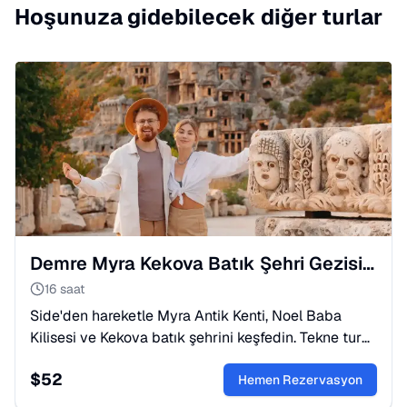
Hoşunuza gidebilecek diğer turlar
Demre Myra Kekova Batık Şehri Gezisi, Öğle Yemeği ve Transfer
16 saat
Side'den hareketle Myra Antik Kenti, Noel Baba
Kilisesi ve Kekova batık şehrini keşfedin. Tekne turu
dahil, Likya tarihine unutulmaz bir yolculuğa çıkın.
$
52
Hemen Rezervasyon