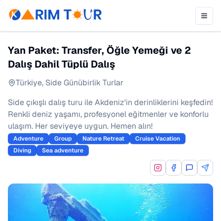
Yan Paket: Transfer, Öğle Yemeği ve 2
Dalış Dahil Tüplü Dalış
Türkiye
,
Side Günübirlik Turlar
Side çıkışlı dalış turu ile Akdeniz'in derinliklerini keşfedin!
Renkli deniz yaşamı, profesyonel eğitmenler ve konforlu
ulaşım. Her seviyeye uygun. Hemen alın!
Adventure
Group
Nature Retreat
Cruise Vacation
Diving
Sea adventure