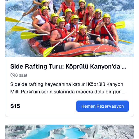
Side Rafting Turu: Köprülü Kanyon'da Heyecan Dolu Bir Gün
8 saat
Side'de rafting heyecanına katılın! Köprülü Kanyon
Milli Parkı'nın serin sularında macera dolu bir gün.
Profesyonel rehberler, yemek ve transfer dahil.
$
15
Hemen yerinizi ayırtın!
Hemen Rezervasyon