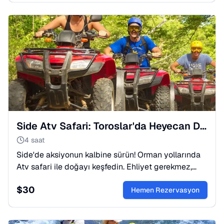
Side Atv Safari: Toroslar'da Heyecan Dolu Bir Gün
4 saat
Side'de aksiyonun kalbine sürün! Orman yollarında
Atv safari ile doğayı keşfedin. Ehliyet gerekmez,
heyecan garanti. Yerini hemen ayırt!
$
30
Hemen Rezervasyon