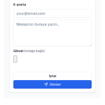
E-posta
Görsel
(
isteğe bağlı
)
İptal
Gönder