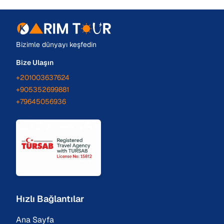
Bizimle dünyayı keşfedin
Bize Ulaşın
+201003637624
+905352699881
+79645056936
Hızlı Bağlantılar
Ana Sayfa