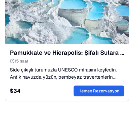
Pamukkale ve Hierapolis: Şifalı Sulara Yolculuk
15 saat
Side çıkışlı turumuzla UNESCO mirasını keşfedin.
Antik havuzda yüzün, bembeyaz travertenlerin
tadını çıkarın. Tarih ve doğanın en güzel buluşması
$
34
için hemen yerinizi ayırtın!
Hemen Rezervasyon