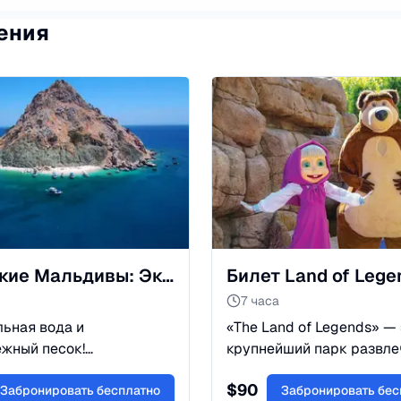
ения
Турецкие Мальдивы: Экскурсия на Сулуада из Белека
7 часа
ьная вода и
«The Land of Legends» —
жный песок!
крупнейший парк развле
тесь на остров Сулуада
Турции, в котором есть
$
90
е красивое место
Забронировать бесплатно
аквапарк, аттракционы,
Забронировать бес