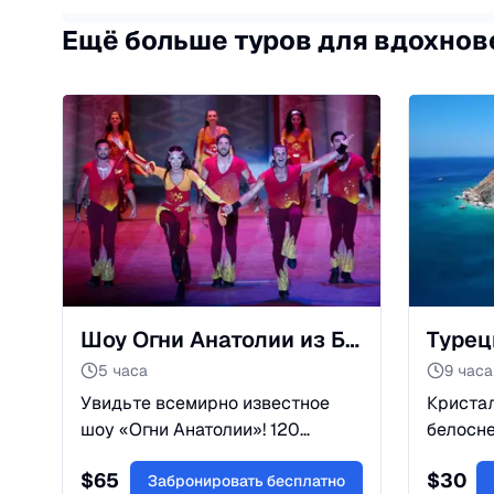
Ещё больше туров для вдохнов
Шоу Огни Анатолии из Белека
5 часа
9 часа
Увидьте всемирно известное
Кристал
шоу «Огни Анатолии»! 120
белосне
танцоров, яркие костюмы и
Отправь
$
65
$
30
история Турции в танце в
Забронировать бесплатно
— само