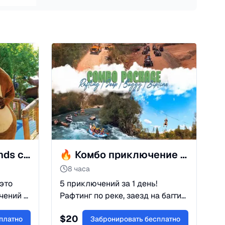
Билет Land of Legends с трансфером, из Белека
🔥 Комбо приключение за один день: рафтинг, багги и каньон из Белека
8 часа
 это
5 приключений за 1 день!
чений в
Рафтинг по реке, заезд на багги
или квадроциклах, зиплайн,
$
20
платно
каньонинг и обед. Самый
Забронировать бесплатно