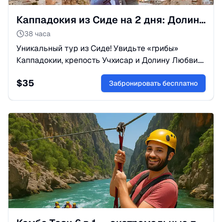
Каппадокия из Сиде на 2 дня: Долина Любви и крепости
38 часа
Уникальный тур из Сиде! Увидьте «грибы»
Каппадокии, крепость Учхисар и Долину Любви.
2 дня погружения в историю и инопланетные
$
35
ландшафты Турции.
Забронировать бесплатно