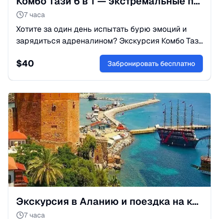
Комбо Тази 6 в 1 — экстремальные приключения и природа
7 часа
Хотите за один день испытать бурю эмоций и
зарядиться адреналином? Экскурсия Комбо Тази
подарит драйв, активный отдых и невероятные
$
40
пейзажи турецкой природы!
Забронировать бесплатно
Экскурсия в Аланию и поездка на канатной дороге из Сиде
7 часа