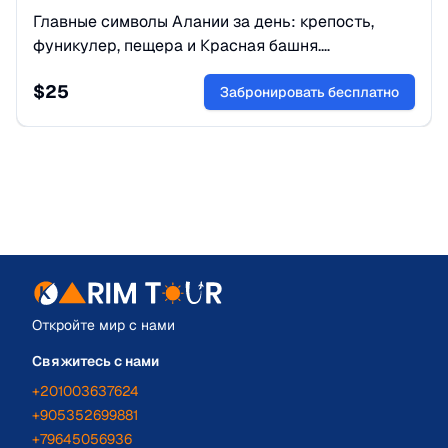
Главные символы Алании за день: крепость,
фуникулер, пещера и Красная башня.
Потрясающие виды и гид включены.
$
25
Забронируйте свое приключение!
Забронировать бесплатно
Откройте мир с нами
Свяжитесь с нами
+201003637624
+905352699881
+79645056936