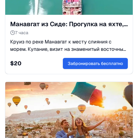
Манавгат из Сиде: Прогулка на яхте, водопад и Гранд-Базар
7 часа
Круиз по реке Манавгат к месту слияния с
морем. Купание, визит на знаменитый восточный
базар и осмотр водопада. Идеальный микс
$
20
релакса и шопинга. Бронируйте!
Забронировать бесплатно