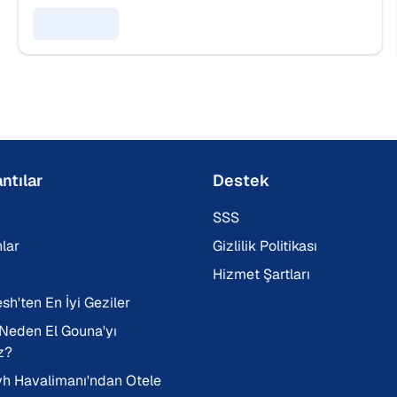
Detayları Gör
ntılar
Destek
SSS
lar
Gizlilik Politikası
Hizmet Şartları
sh'ten En İyi Geziler
 Neden El Gouna'yı
z?
h Havalimanı'ndan Otele