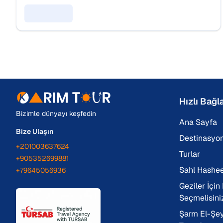
Detayları Gör
Hızlı Bağla
Bizimle dünyayı keşfedin
Ana Sayfa
Bize Ulaşın
Destinasyon
+201003637624
Turlar
+905352699881
Sahl Hashee
+79645056936
Geziler İçin
Seçmelisini
Şarm El-Şey