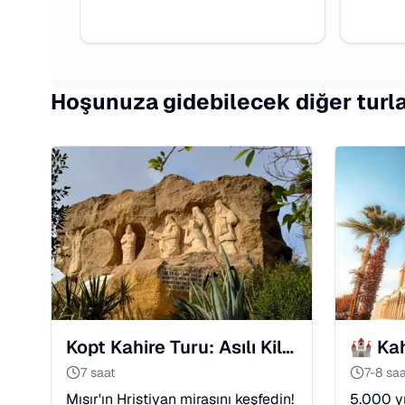
Hoşunuza gidebilecek diğer turl
Kopt Kahire Turu: Asılı Kilise ve Aziz Simon Manastırı
7 saat
7-8 saa
Mısır'ın Hristiyan mirasını keşfedin!
5.000 yı