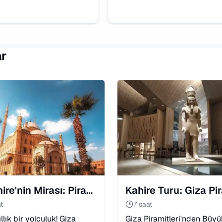
ar
🏰 Kahire'nin Mirası: Piramitler, Kıpti ve İslami Tur
t
7 saat
llık bir yolculuk! Giza
Giza Piramitleri'nden Büyü