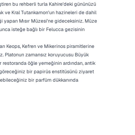
eştiren bu rehberli turla Kahire'deki gününüzü
cak ve Kral Tutankamon'un hazineleri de dahil
ği yapan Mısır Müzesi'ne gideceksiniz. Müze
unca isteğe bağlı bir Felucca gezisinin
lan Keops, Kefren ve Mikerinos piramitlerine
iz. Platonun zamansız koruyucusu Büyük
bir restoranda öğle yemeğinin ardından, antik
ı göreceğiniz bir papirüs enstitüsünü ziyaret
debileceğiniz bir parfüm dükkanında