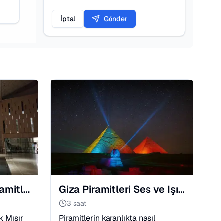
İptal
Gönder
Kahire Turu: Giza Piramitleri ve Büyük Mısır Müzesi
Giza Piramitleri Ses ve Işık Gösterisi: Gece Büyüsü
3 saat
k Mısır
Piramitlerin karanlıkta nasıl