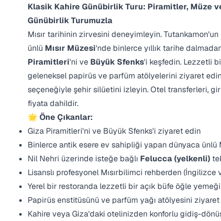
Klasik Kahire Günübirlik Turu: Piramitler, Müze 
Günübirlik Turumuzla
Mısır tarihinin zirvesini deneyimleyin. Tutankamon'un
ünlü
Mısır Müzesi
'nde binlerce yıllık tarihe dalmad
Piramitleri
'ni ve
Büyük Sfenks
'i keşfedin. Lezzetli 
geleneksel papirüs ve parfüm atölyelerini ziyaret edi
seçeneğiyle şehir silüetini izleyin. Otel transferleri, g
fiyata dahildir.
🌟 Öne Çıkanlar:
Giza Piramitleri'ni ve Büyük Sfenks'i ziyaret edin
Binlerce antik esere ev sahipliği yapan dünyaca ünlü 
Nil Nehri üzerinde isteğe bağlı
Felucca (yelkenli)
tek
Lisanslı profesyonel Mısırbilimci rehberden (İngilizce 
Yerel bir restoranda lezzetli bir açık büfe öğle yemeği
Papirüs enstitüsünü ve parfüm yağı atölyesini ziyaret
Kahire veya Giza'daki otelinizden konforlu gidiş-dönü