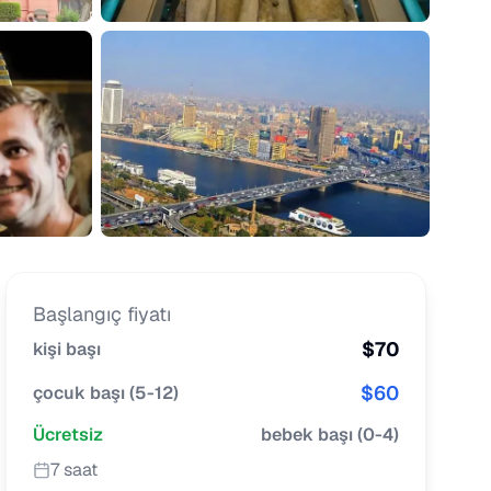
Başlangıç fiyatı
$
70
kişi başı
$
60
çocuk başı
(
5-12
)
Ücretsiz
bebek başı
(
0-4
)
7 saat