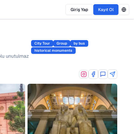
Giriş Yap
Kayıt Ol
City Tour
Group
by bus
historical monuments
dolu unutulmaz