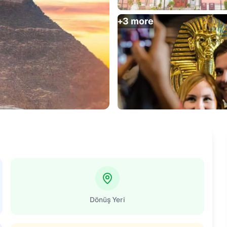
+
3
more
Dönüş Yeri