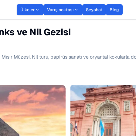
Ülkeler
Varış noktası
Seyahat
Blog
nks ve Nil Gezisi
ve Mısır Müzesi. Nil turu, papirüs sanatı ve oryantal kokularla 