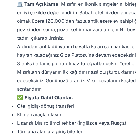
🏛️ Tam Açıklama:
Mısır'ın en ikonik simgelerini birl
en iyi şekilde değerlendirin. Sabah otelinizden alına
olmak üzere 120.000'den fazla antik esere ev sahipli
gezisinden sonra, güzel şehir manzaraları için Nil boy
tadını çıkarabilirsiniz.
Ardından, antik dünyanın hayatta kalan son harikası o
hayran kalacağınız Giza Platosu'na devam edeceksin
Sfenks ile tanışıp unutulmaz fotoğraflar çekin. Yerel 
Mısırlıların dünyanın ilk kağıdını nasıl oluşturdukların
edeceksiniz. Gününüzü otantik Mısır kokularını keşfe
sonlandırın.
✅ Fiyata Dahil Olanlar:
Otel gidiş-dönüş transferi
Klimalı araçla ulaşım
Lisanslı Mısırbilimci rehber (İngilizce veya Rusça)
Tüm ana alanlara giriş biletleri