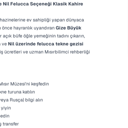
ve Nil Felucca Seçeneği
Klasik Kahire
 hazinelerine ev sahipliği yapan dünyaca
an önce hayranlık uyandıran
Gize Büyük
bir açık büfe öğle yemeğinin tadını çıkarın,
n ve
Nil üzerinde felucca tekne gezisi
iriş ücretleri ve uzman Mısırbilimci rehberliği
Mısır Müzesi'ni keşfedin
ne turuna katılın
veya Rusça) bilgi alın
 yiyin
 edin
ş transfer