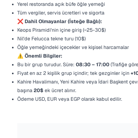
Yerel restoranda açık büfe öğle yemeği
Tüm vergiler, servis ücretleri ve sigorta
❌ Dahil Olmayanlar (İsteğe Bağlı):
Keops Piramidi'nin içine giriş (~25-30$)
Nil'de Felucca tekne turu (10$)
Öğle yemeğindeki içecekler ve kişisel harcamalar
⚠️ Önemli Bilgiler:
Bu bir grup turudur. Süre:
08:30 – 17:00
(Trafiğe göre
Fiyat en az 2 kişilik grup içindir; tek gezginler için
+1
Kahire Havalimanı, Yeni Kahire veya İdari Başkent çevr
başına
20$
ek ücret alınır.
Ödeme USD, EUR veya EGP olarak kabul edilir.