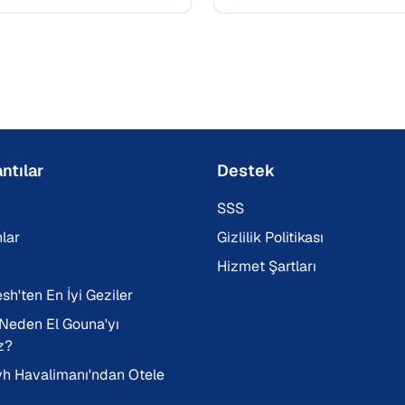
görmenin en hızlı ve rahat 
ntılar
Destek
SSS
lar
Gizlilik Politikası
Hizmet Şartları
sh'ten En İyi Geziler
 Neden El Gouna'yı
z?
h Havalimanı'ndan Otele