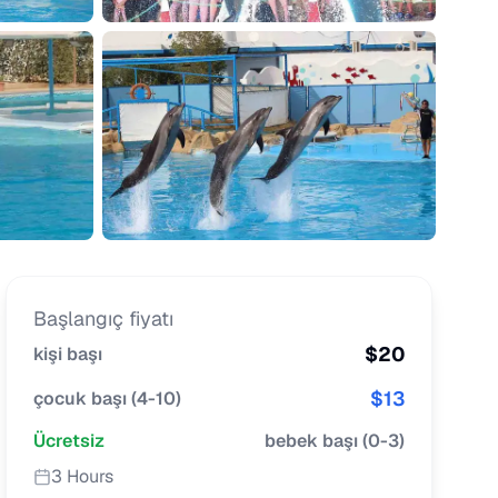
Başlangıç fiyatı
$
20
kişi başı
$
13
çocuk başı
(
4-10
)
Ücretsiz
bebek başı
(
0-3
)
3 Hours