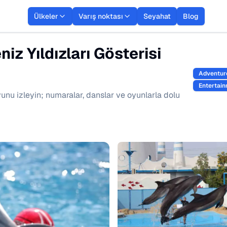
Ülkeler
Varış noktası
Seyahat
Blog
z Yıldızları Gösterisi
Adventur
Entertain
unu izleyin; numaralar, danslar ve oyunlarla dolu