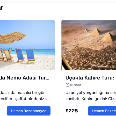
ar
Hurgada Nemo Adası Turu: Turkuaz Sular ve Eğlence
16 saat
ası'nda masalsı bir gün!
Uzun yol yorgunluğuna son
esifleri, şeffaf bir deniz ve
konforlu Kahire gezisi: Giz
u eğlence. Lüks yat turu ve
Piramitleri, Sfenks ve Mısır
$
225
meği dahil. Hemen yer
Hemen Rezervasyon
Müzesi'ni keşfedin. Antik Mı
Hemen Rezer