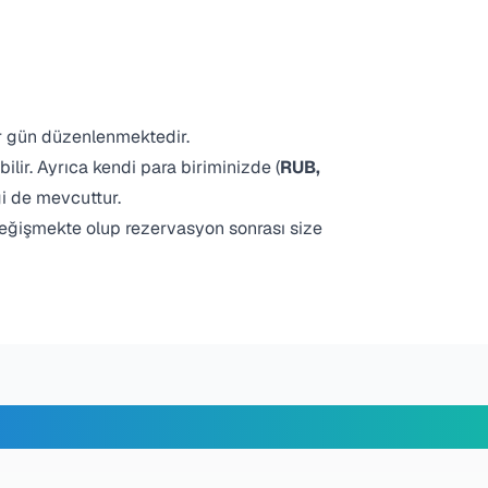
er gün düzenlenmektedir.
bilir. Ayrıca kendi para biriminizde (
RUB,
i de mevcuttur.
eğişmekte olup rezervasyon sonrası size
erimiz Ne Diyor