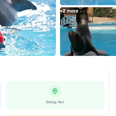
+
2
more
Dönüş Yeri