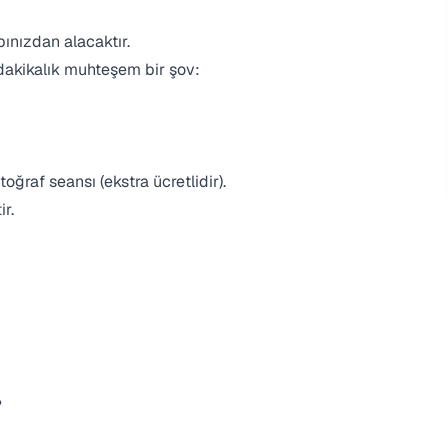
ınızdan alacaktır.
akikalık muhteşem bir şov:
oğraf seansı (ekstra ücretlidir).
r.
?