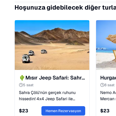
Hoşunuza gidebilecek diğer turl
🌵Mısır Jeep Safari: Sahra Çölü'nde 4x4 Macera ve Hız
5 saat
8 saat
Sahra Çölü'nün gerçek ruhunu
Nemo Ad
hissedin! 4x4 Jeep Safari ile
Mercan r
macera, hız ve Bedevi kültürü bir
aile boy
$
23
$
23
arada. Unutulmaz bir çöl deneyimi
Hemen Rezervasyon
öğle ye