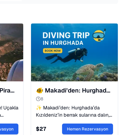
Uçakla Kahire Turu: Piramitlere Hızlı ve Lüks Ulaşım ✈️
🐠 Makadi’den: Hurghada Kızıldeniz Dalışı
8
! Uçakla
✨ Makadi’den: Hurghada’da
a
Kızıldeniz’in berrak sularına dalın,
renkli mercan resiflerini keşfedin
$
27
sır'ı
vasyon
ve canlı deniz yaşamını uzman
Hemen Rezervasyon