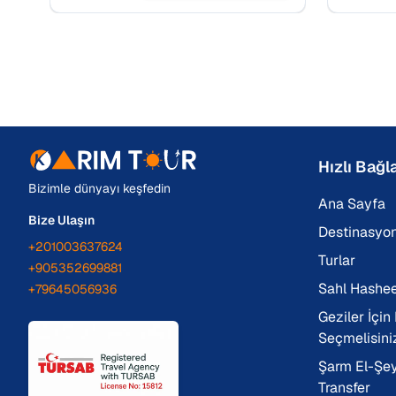
için yerinizi hemen ayırtın.
ayırtın!
Hızlı Bağla
Bizimle dünyayı keşfedin
Ana Sayfa
Bize Ulaşın
Destinasyon
+201003637624
Turlar
+905352699881
Sahl Hashee
+79645056936
Geziler İçin
Seçmelisini
Şarm El-Şey
Transfer