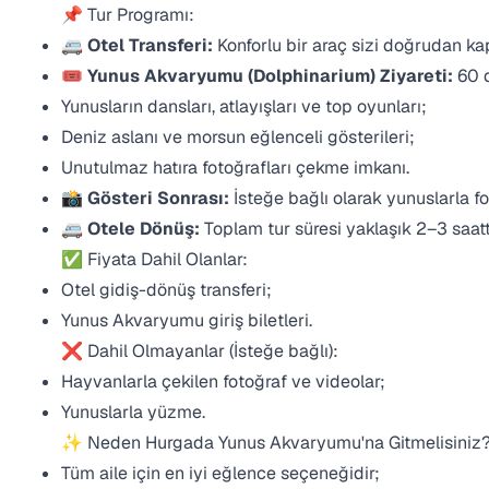
📌 Tur Programı:
🚐
Otel Transferi:
Konforlu bir araç sizi doğrudan kap
🎟️
Yunus Akvaryumu (Dolphinarium) Ziyareti:
60 d
Yunusların dansları, atlayışları ve top oyunları;
Deniz aslanı ve morsun eğlenceli gösterileri;
Unutulmaz hatıra fotoğrafları çekme imkanı.
📸
Gösteri Sonrası:
İsteğe bağlı olarak yunuslarla fot
🚐
Otele Dönüş:
Toplam tur süresi yaklaşık 2–3 saatti
✅ Fiyata Dahil Olanlar:
Otel gidiş-dönüş transferi;
Yunus Akvaryumu giriş biletleri.
❌ Dahil Olmayanlar (İsteğe bağlı):
Hayvanlarla çekilen fotoğraf ve videolar;
Yunuslarla yüzme.
✨ Neden Hurgada Yunus Akvaryumu'na Gitmelisiniz
Tüm aile için en iyi eğlence seçeneğidir;