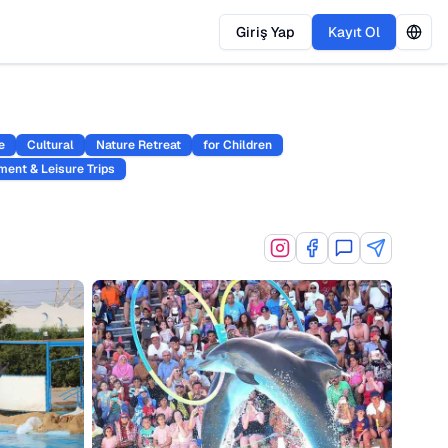
Giriş Yap
Kayıt Ol
e
Cultural
Nature Retreat
for Children
ment & Leisure Trips