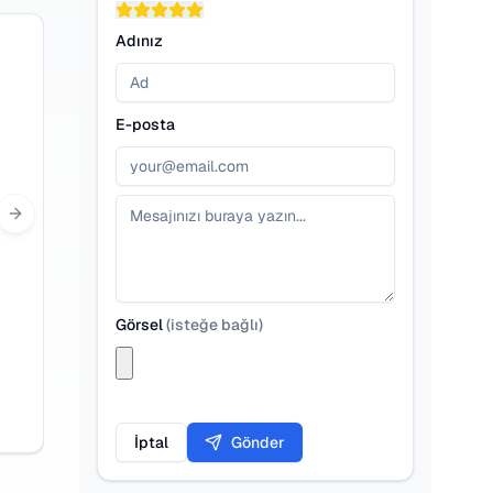
Adınız
E-posta
Next slide
Görsel
(
isteğe bağlı
)
İptal
Gönder