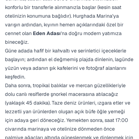
konforlu bir transferle alınmanızla başlar (kesin saat
otelinizin konumuna bağlıdır). Hurghada Marina'ya
varışın ardından, kıyının hemen açıklarındaki özel bir
cennet olan
Eden Adası
'na doğru modern yatımıza
bineceğiz.
Güne adada hafif bir kahvaltı ve serinletici içeceklerle
başlayın; ardından el değmemiş plajda dinlenin, lagünde
yüzün veya adanın şık kafelerini ve fotoğraf alanlarını
keşfedin.
Daha sonra, tropikal balıklar ve mercan güzellikleriyle
dolu canlı resiflerde şnorkel macerasına atılacağız
(yaklaşık 45 dakika). Taze deniz ürünleri, ızgara etler ve
lezzetli yan ürünlerden oluşan açık büfe öğle yemeği
için adaya geri döneceğiz. Yemekten sonra, saat 17:00
civarında marinaya ve otelinize dönmeden önce
palmiye ağaçları altında güneşlenmek ve dinlenmek için