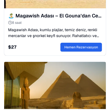
🏝️ Magawish Adası – El Gouna’dan Cennet
8 saat
Magawish Adası, kumlu plajlar, temiz deniz, renkli
mercanlar ve şnorkel keyfi sunuyor. Rahatlatıcı ve
eğlenceli bir günlük gezi, El Gouna’dan kalkış.
$
27
Hemen Rezervasyon