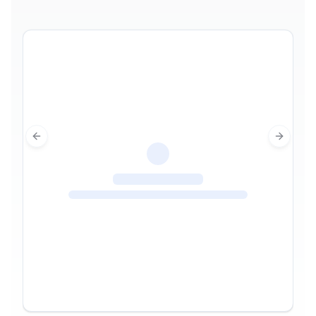
Previous slide
Next sl