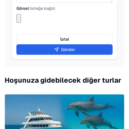
Görsel
(
isteğe bağlı
)
İptal
Gönder
Hoşunuza gidebilecek diğer turlar