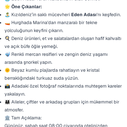
🌟
Öne Çıkanlar:
🏝️ Kızıldeniz’in saklı mücevheri
Eden Adası
'nı keşfedin.
🚤 Hurghada Marina'dan manzaralı bir tekne
yolculuğunun keyfini çıkarın.
🍳 Deniz ürünleri, et ve salatalardan oluşan hafif kahvaltı
ve açık büfe öğle yemeği.
🤿 Renkli mercan resifleri ve zengin deniz yaşamı
arasında şnorkel yapın.
🌞 Beyaz kumlu plajlarda rahatlayın ve kristal
berraklığındaki turkuaz suda yüzün.
📸 Adadaki özel fotoğraf noktalarında muhteşem kareler
yakalayın.
👨‍👩‍👧 Aileler, çiftler ve arkadaş grupları için mükemmel bir
atmosfer.
🏛️ Tam Açıklama:
Gününüz, sabah saat 08:00 civarında otelinizden