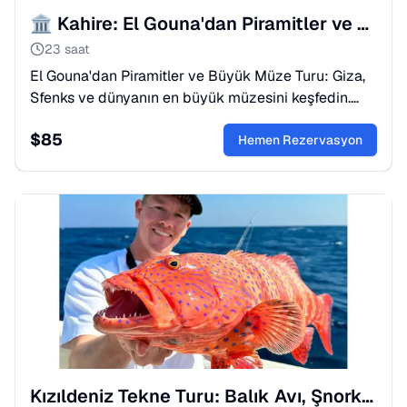
🏛️ Kahire: El Gouna'dan Piramitler ve Büyük Müze Turu
23 saat
El Gouna'dan Piramitler ve Büyük Müze Turu: Giza,
Sfenks ve dünyanın en büyük müzesini keşfedin.
Antik Mısır maceranız için hemen rezervasyon
$
85
yapın!
Hemen Rezervasyon
Kızıldeniz Tekne Turu: Balık Avı, Şnorkel ve Keyif