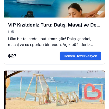
VIP Kızıldeniz Turu: Dalış, Masaj ve Deniz Mahsulleri
8
Lüks bir teknede unutulmaz gün! Dalış, şnorkel,
masaj ve su sporları bir arada. Açık büfe deniz
ürünleri yemeği dahil bu VIP deneyimi kaçırmayın.
$
27
Yer ayırtın!
Hemen Rezervasyon