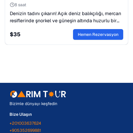
8 saat
Denizin tadını çıkarın! Açık deniz balıkçılığı, mercan
resiflerinde şnorkel ve güneşin altında huzurlu bir
gün. Hem macera hem de dinlenme arayanlar için.
$
35
Hemen Rezervasyon
Bizimle dünyayı keşfedin
Bize Ulaşın
+201003637624
+905352699881