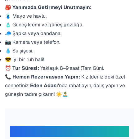
🎒
Yanınızda Getirmeyi Unutmayın:
🩱 Mayo ve havlu.
🧴 Güneş kremi ve güneş gözlüğü.
🧢 Şapka veya bandana.
📷 Kamera veya telefon.
💧 Su şişesi.
😎 İyi bir ruh hali!
⏰
Tur Süresi:
Yaklaşık 8–9 saat (Tam Gün).
📞
Hemen Rezervasyon Yapın:
Kızıldeniz'deki özel
cennetiniz
Eden Adası
'nda rahatlayın, dalış yapın ve
güneşin tadını çıkarın! ☀️🏝️
Gezginlerimiz Ne Diyor