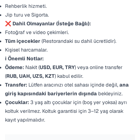
Rehberlik hizmeti.
Jip turu ve Sigorta.
❌ Dahil Olmayanlar (İsteğe Bağlı):
Fotoğraf ve video çekimleri.
Tüm içecekler
(Restorandaki su dahil ücretlidir).
Kişisel harcamalar.
ℹ️ Önemli Notlar:
Ödeme:
Nakit (
USD, EUR, TRY
) veya online transfer
(
RUB, UAH, UZS, KZT
) kabul edilir.
Transfer:
Lütfen aracınızı otel sahası içinde değil,
ana
giriş kapısındaki bariyerlerin dışında
bekleyiniz.
Çocuklar:
3 yaş altı çocuklar için (boş yer yoksa) ayrı
koltuk verilmez. Koltuk garantisi için 3–12 yaş olarak
kayıt yapılmalıdır.