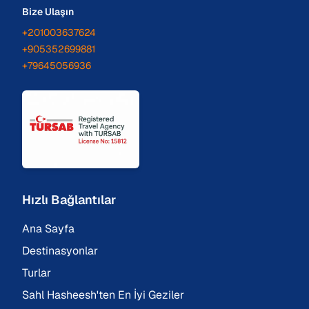
Bize Ulaşın
+201003637624
+905352699881
+79645056936
Hızlı Bağlantılar
Ana Sayfa
Destinasyonlar
Turlar
Sahl Hasheesh'ten En İyi Geziler