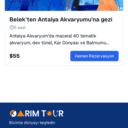
Belek'ten Antalya Akvaryumu'na gezi
5 saat
Antalya Akvaryum'da macera! 40 tematik
akvaryum, dev tünel, Kar Dünyası ve Balmumu
Heykel Müzesi bir arada. Ailenizle unutulmaz bir
$
55
gün için biletinizi ayırtın.
Hemen Rezervasyon
Bizimle dünyayı keşfedin