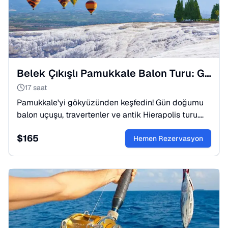
Belek Çıkışlı Pamukkale Balon Turu: Gün Doğumu Keyfi
17 saat
Pamukkale'yi gökyüzünden keşfedin! Gün doğumu
balon uçuşu, travertenler ve antik Hierapolis turu.
Belek'ten unutulmaz bir deneyim. Hemen
$
165
rezervasyon yapın!
Hemen Rezervasyon