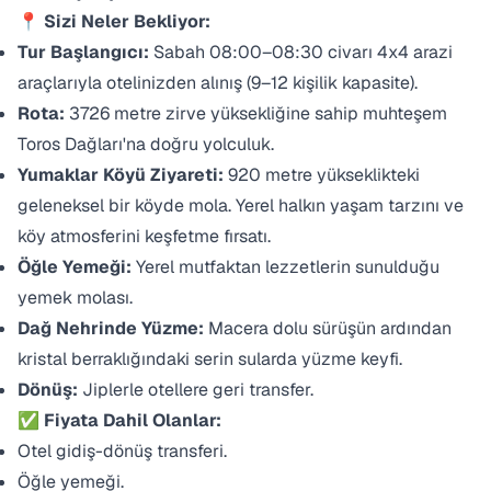
📍 Sizi Neler Bekliyor:
Tur Başlangıcı:
Sabah 08:00–08:30 civarı 4x4 arazi
araçlarıyla otelinizden alınış (9–12 kişilik kapasite).
Rota:
3726 metre zirve yüksekliğine sahip muhteşem
Toros Dağları'na doğru yolculuk.
Yumaklar Köyü Ziyareti:
920 metre yükseklikteki
geleneksel bir köyde mola. Yerel halkın yaşam tarzını ve
köy atmosferini keşfetme fırsatı.
Öğle Yemeği:
Yerel mutfaktan lezzetlerin sunulduğu
yemek molası.
Dağ Nehrinde Yüzme:
Macera dolu sürüşün ardından
kristal berraklığındaki serin sularda yüzme keyfi.
Dönüş:
Jiplerle otellere geri transfer.
✅ Fiyata Dahil Olanlar:
Otel gidiş-dönüş transferi.
Öğle yemeği.