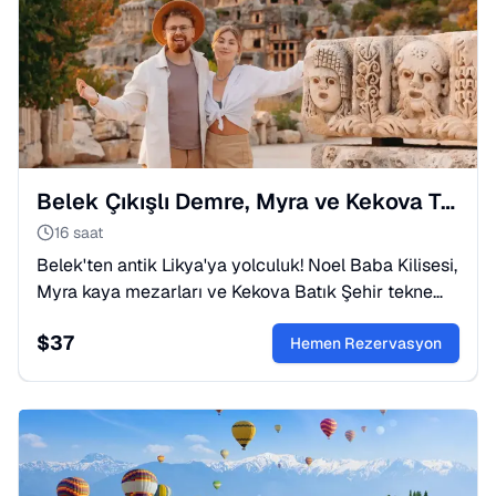
Belek Çıkışlı Demre, Myra ve Kekova Turu: Batık Şehir
16 saat
Belek'ten antik Likya'ya yolculuk! Noel Baba Kilisesi,
Myra kaya mezarları ve Kekova Batık Şehir tekne
turu. Tarih ve doğanın buluştuğu eşsiz bir deneyim.
$
37
Hemen Rezervasyon