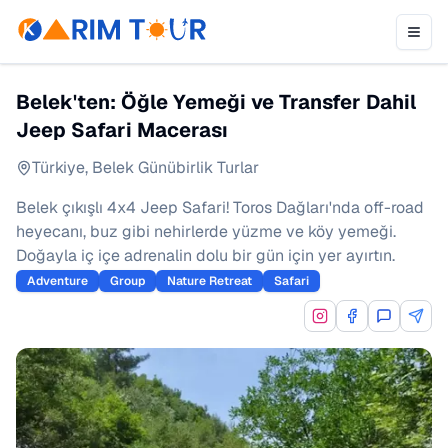
Belek'ten: Öğle Yemeği ve Transfer Dahil
Jeep Safari Macerası
Türkiye
,
Belek Günübirlik Turlar
Belek çıkışlı 4x4 Jeep Safari! Toros Dağları'nda off-road
heyecanı, buz gibi nehirlerde yüzme ve köy yemeği.
Doğayla iç içe adrenalin dolu bir gün için yer ayırtın.
Adventure
Group
Nature Retreat
Safari