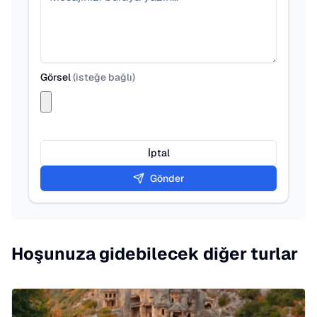
Görsel
(
isteğe bağlı
)
İptal
Gönder
Hoşunuza gidebilecek diğer turlar