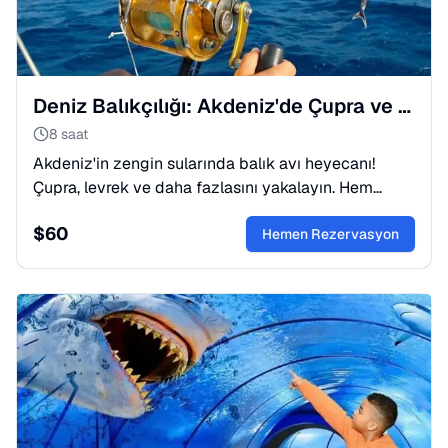
Deniz Balıkçılığı: Akdeniz'de Çupra ve Levrek Avı
8 saat
Akdeniz'in zengin sularında balık avı heyecanı!
Çupra, levrek ve daha fazlasını yakalayın. Hem
profesyoneller hem de yeni başlayanlar için harika
$
60
bir deneyim.
Hemen Rezervasyon