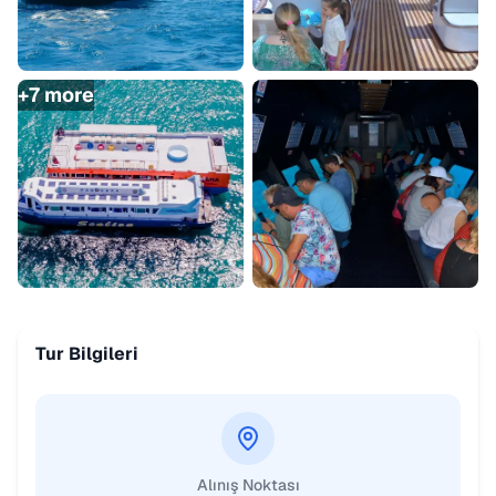
+
7
more
Tur Bilgileri
Alınış Noktası