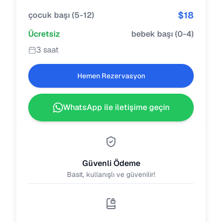
$
18
çocuk başı
(
5-12
)
Ücretsiz
bebek başı
(
0-4
)
3 saat
Hemen Rezervasyon
WhatsApp ile iletişime geçin
Güvenli Ödeme
Basit, kullanışlı ve güvenilir!