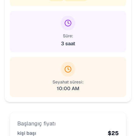
Süre:
3 saat
Seyahat süresi:
10:00 AM
Başlangıç fiyatı
$
25
kişi başı