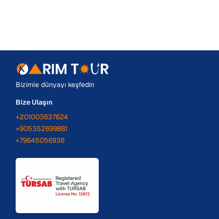
Bizimle dünyayı keşfedin
Bize Ulaşın
+201003637624
+905352699881
+79645056936