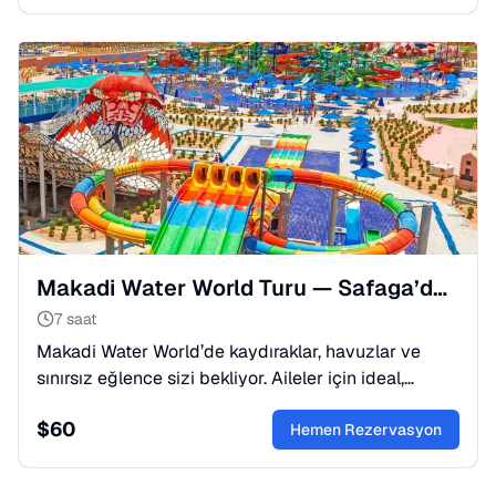
Makadi Water World Turu — Safaga’dan 💦😎
7 saat
Makadi Water World’de kaydıraklar, havuzlar ve
sınırsız eğlence sizi bekliyor. Aileler için ideal,
Safaga’dan transferli su parkı turu.
$
60
Hemen Rezervasyon