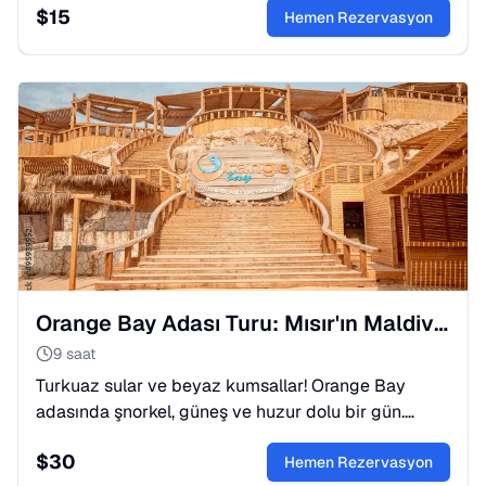
$
15
yapın!
Hemen Rezervasyon
Orange Bay Adası Turu: Mısır'ın Maldivleri'ni Keşfedin
9 saat
Turkuaz sular ve beyaz kumsallar! Orange Bay
adasında şnorkel, güneş ve huzur dolu bir gün.
Deniz ürünleri öğle yemeği ve transfer dahil. Hemen
$
30
yer ayırtın!
Hemen Rezervasyon