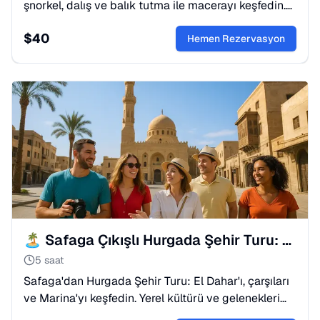
şnorkel, dalış ve balık tutma ile macerayı keşfedin.
Dinlendirici bir deniz turu için hemen yerinizi ayırtın.
$
40
Hemen Rezervasyon
🏝️ Safaga Çıkışlı Hurgada Şehir Turu: Kızıldeniz'i Keşfedin
5 saat
Safaga'dan Hurgada Şehir Turu: El Dahar'ı, çarşıları
ve Marina'yı keşfedin. Yerel kültürü ve gelenekleri
uzman rehberlerle tanıyın. Hemen rezervasyon