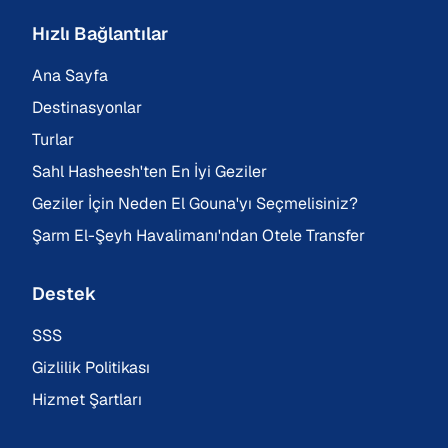
Hızlı Bağlantılar
Ana Sayfa
Destinasyonlar
Turlar
Sahl Hasheesh'ten En İyi Geziler
Geziler İçin Neden El Gouna'yı Seçmelisiniz?
Şarm El-Şeyh Havalimanı'ndan Otele Transfer
Destek
SSS
Gizlilik Politikası
Hizmet Şartları