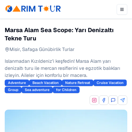
Marsa Alam Sea Scope: Yarı Denizaltı
Tekne Turu
Misir
,
Safaga Günübirlik Turlar
Islanmadan Kızıldeniz'i keşfedin! Marsa Alam yarı
denizaltı turu ile mercan resiflerini ve egzotik balıkları
izleyin. Aileler için konforlu bir macera.
Adventure
Beach Vacation
Nature Retreat
Cruise Vacation
Group
Sea adventure
for Children