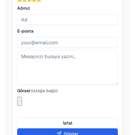
Adınız
E-posta
Görsel
(
isteğe bağlı
)
İptal
Gönder