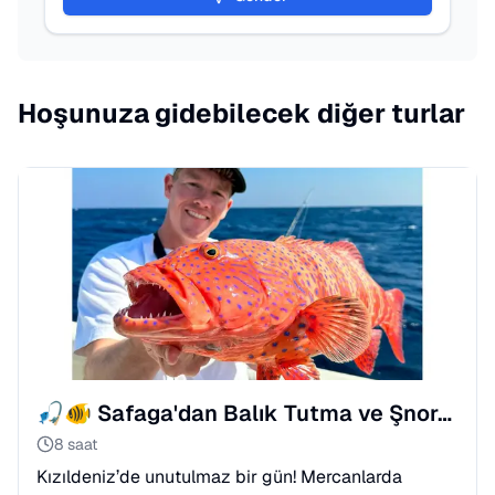
Hoşunuza gidebilecek diğer turlar
🎣🐠 Safaga'dan Balık Tutma ve Şnorkelli Dalış Tekne Turu
8 saat
Kızıldeniz’de unutulmaz bir gün! Mercanlarda