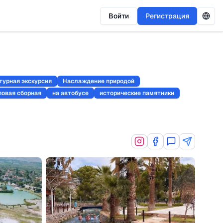
Войти
Регистрация
турная экскурсия
Наслаждение природой
повая сборная
на автобусе
исторические памятники