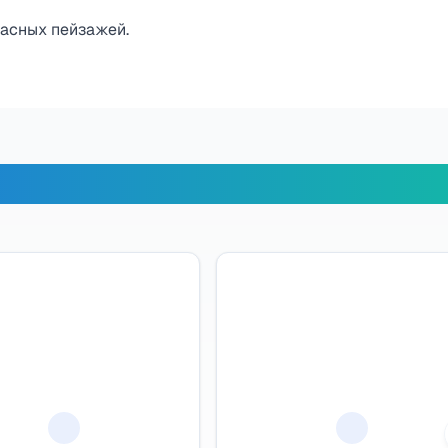
расных пейзажей.
х путешественников