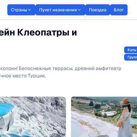
Страны
Пункт назначения
Поездка
Блог
ейн Клеопатры и
Куль
Груп
 колонн! Белоснежные террасы, древний амфитеатр
чное место Турции.