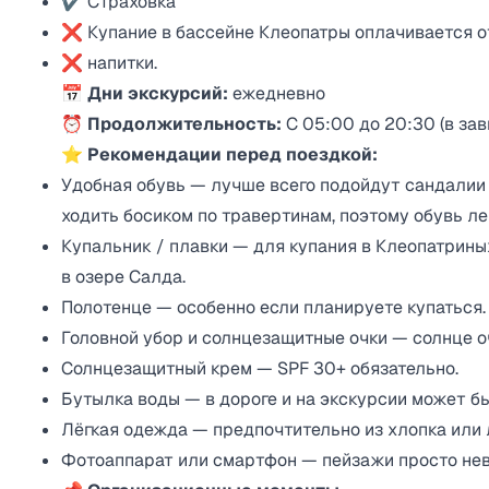
✔ Страховка
❌ Купание в бассейне Клеопатры оплачивается отд
❌ напитки.
📅
Дни экскурсий:
ежедневно
⏰
Продолжительность:
С 05:00 до 20:30 (в зав
⭐ Рекомендации перед поездкой:
Удобная обувь — лучше всего подойдут сандалии 
ходить босиком по травертинам, поэтому обувь л
Купальник / плавки — для купания в Клеопатрины
в озере Салда.
Полотенце — особенно если планируете купаться.
Головной убор и солнцезащитные очки — солнце оч
Солнцезащитный крем — SPF 30+ обязательно.
Бутылка воды — в дороге и на экскурсии может бы
Лёгкая одежда — предпочтительно из хлопка или л
Фотоаппарат или смартфон — пейзажи просто не