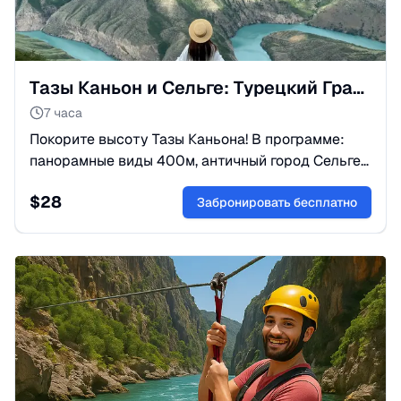
Тазы Каньон и Сельге: Турецкий Гранд-Каньон и Адам Каялар
7 часа
Покорите высоту Тазы Каньона! В программе:
панорамные виды 400м, античный город Сельге
и «скалы-люди» Адам Каялар. Лучшая фото-
$
28
экскурсия. Бронируйте приключение!
Забронировать бесплатно