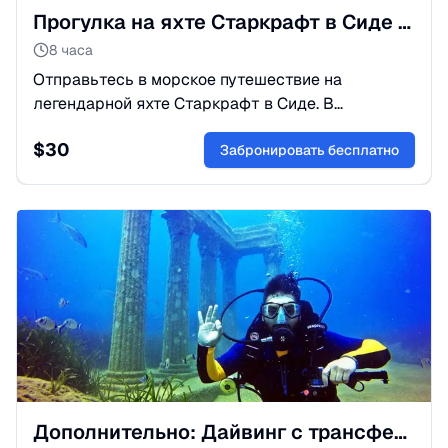
Прогулка на яхте Старкрафт в Сиде 🛥️ | Цены и программа 2026
8 часа
Отправьтесь в морское путешествие на
легендарной яхте Старкрафт в Сиде. В
программе: купание в чистых бухтах, обед и
$
30
яркое шоу на борту. Забронируйте отдых! 🌊✨
Забронировать бесплатно
Дополнительно: Дайвинг с трансфером, обедом и двумя погружениями.