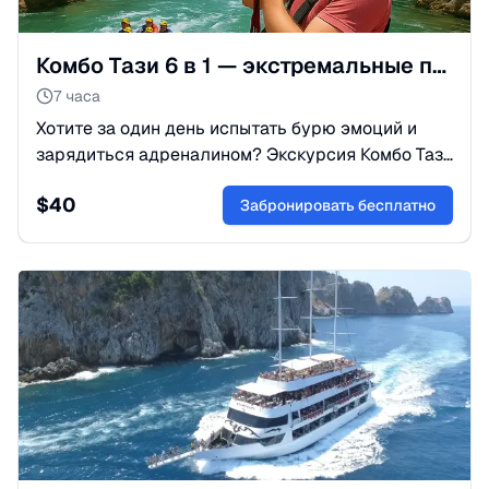
Комбо Тази 6 в 1 — экстремальные приключения и природа
7 часа
Хотите за один день испытать бурю эмоций и
зарядиться адреналином? Экскурсия Комбо Тази
подарит драйв, активный отдых и невероятные
$
40
пейзажи турецкой природы!
Забронировать бесплатно