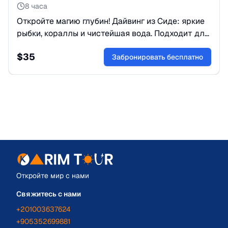
8 часа
Откройте магию глубин! Дайвинг из Сиде: яркие
рыбки, кораллы и чистейшая вода. Подходит для
новичков. Включены трансфер, снаряжение и
$
35
инструктаж. Заказывайте!
Забронировать бесплатно
Откройте мир с нами
Свяжитесь с нами
+201003637624
+905352699881