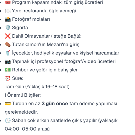
🎟️ Program kapsamındaki tüm giriş ücretleri
🍽️ Yerel restoranda öğle yemeği
📸 Fotoğraf molaları
🛡️ Sigorta
❌ Dahil Olmayanlar (İsteğe Bağlı):
⚰️ Tutankamon'un Mezarı'na giriş
🥤 İçecekler, hediyelik eşyalar ve kişisel harcamalar
📷 Tapınak içi profesyonel fotoğraf/video ücretleri
💵 Rehber ve şoför için bahşişler
⏰ Süre:
Tam Gün (Yaklaşık 16–18 saat)
ℹ️ Önemli Bilgiler:
💳 Turdan en az
3 gün önce
tam ödeme yapılması
gerekmektedir.
🕔 Sabah çok erken saatlerde çıkış yapılır (yaklaşık
04:00–05:00 arası).