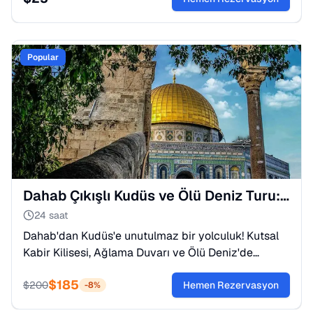
Popular
Dahab Çıkışlı Kudüs ve Ölü Deniz Turu: Kutsal Yolculuk
24 saat
Dahab'dan Kudüs'e unutulmaz bir yolculuk! Kutsal
Kabir Kilisesi, Ağlama Duvarı ve Ölü Deniz'de
yüzme keyfi. Tarih ve inancın buluştuğu eşsiz bir
$
185
rota.
$
200
Hemen Rezervasyon
-
8
%