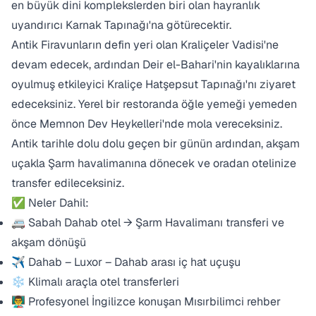
en büyük dini komplekslerden biri olan hayranlık
uyandırıcı Karnak Tapınağı'na götürecektir.
Antik Firavunların defin yeri olan Kraliçeler Vadisi'ne
devam edecek, ardından Deir el-Bahari'nin kayalıklarına
oyulmuş etkileyici Kraliçe Hatşepsut Tapınağı'nı ziyaret
edeceksiniz. Yerel bir restoranda öğle yemeği yemeden
önce Memnon Dev Heykelleri'nde mola vereceksiniz.
Antik tarihle dolu dolu geçen bir günün ardından, akşam
uçakla Şarm havalimanına dönecek ve oradan otelinize
transfer edileceksiniz.
✅ Neler Dahil:
🚐 Sabah Dahab otel → Şarm Havalimanı transferi ve
akşam dönüşü
✈️ Dahab – Luxor – Dahab arası iç hat uçuşu
❄️ Klimalı araçla otel transferleri
👨‍🏫 Profesyonel İngilizce konuşan Mısırbilimci rehber