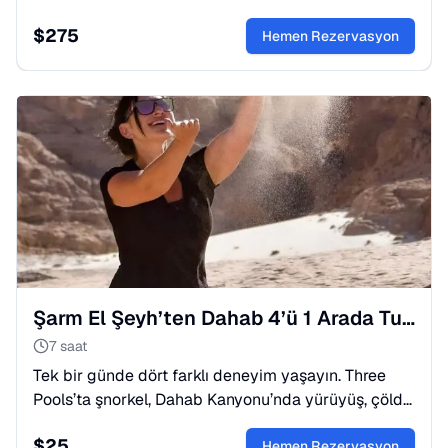
zamanda yolculuk yapın ve muhteşem tapınakları
$
275
görün.
Hemen Rezervasyon
Şarm El Şeyh’ten Dahab 4’ü 1 Arada Turu – Şnorkel, Kanyon, Deve & Alışveriş
7 saat
Tek bir günde dört farklı deneyim yaşayın. Three
Pools’ta şnorkel, Dahab Kanyonu’nda yürüyüş, çölde
deve turu ve Dahab’ın bohem sokaklarında serbest
$
25
zaman ile dolu dolu bir gün sizi bekliyor.
Hemen Rezervasyon