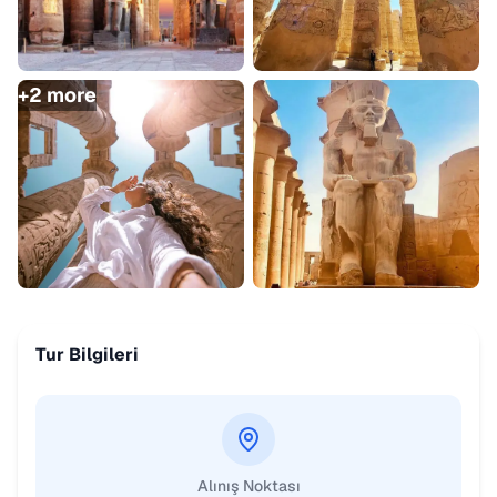
+
2
more
Tur Bilgileri
Alınış Noktası