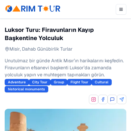
Luksor Turu: Firavunların Kayıp
Başkentine Yolculuk
Misir
,
Dahab Günübirlik Turlar
Unutulmaz bir günde Antik Mısır’ın harikalarını keşfedin.
Firavunların efsanevi başkenti Luksor’da zamanda
yolculuk yapın ve muhteşem tapınakları görün.
Adventure
City Tour
Group
Flight Tour
Cultural
historical monuments