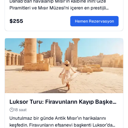
Dahab'dan havalanıp Mısır'ın kalbine inin! Gize
Piramitleri ve Mısır Müzesi'ni içeren en prestijli
Kahire turu. Zamanı kısıtlı gezginler için uçak
$
255
konforuyla.
Hemen Rezervasyon
Luksor Turu: Firavunların Kayıp Başkentine Yolculuk
18 saat
Unutulmaz bir günde Antik Mısır’ın harikalarını
keşfedin. Firavunların efsanevi başkenti Luksor’da