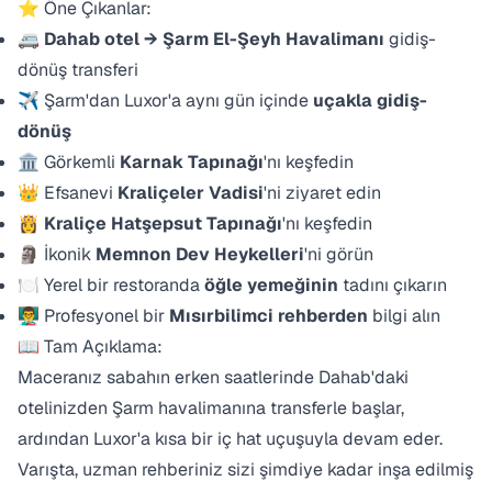
⭐ Öne Çıkanlar:
🚐
Dahab otel → Şarm El-Şeyh Havalimanı
gidiş-
dönüş transferi
✈️ Şarm'dan Luxor'a aynı gün içinde
uçakla gidiş-
dönüş
🏛️ Görkemli
Karnak Tapınağı
'nı keşfedin
👑 Efsanevi
Kraliçeler Vadisi
'ni ziyaret edin
👸
Kraliçe Hatşepsut Tapınağı
'nı keşfedin
🗿 İkonik
Memnon Dev Heykelleri
'ni görün
🍽️ Yerel bir restoranda
öğle yemeğinin
tadını çıkarın
👨‍🏫 Profesyonel bir
Mısırbilimci rehberden
bilgi alın
📖 Tam Açıklama:
Maceranız sabahın erken saatlerinde Dahab'daki
otelinizden Şarm havalimanına transferle başlar,
ardından Luxor'a kısa bir iç hat uçuşuyla devam eder.
Varışta, uzman rehberiniz sizi şimdiye kadar inşa edilmiş